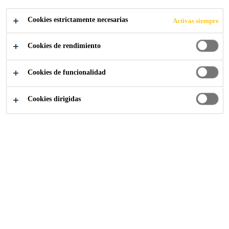
CARAVANAS Y
Cookies estrictamente necesarias
Activas siempre
AUTOCARAVAN
Cookies de rendimiento
AS
Cookies de funcionalidad
Cookies dirigidas
Industria
...
Bricolaje Camper, Caravanas y Autocarava
Pegado y sellado de
Camper, Caravanas y