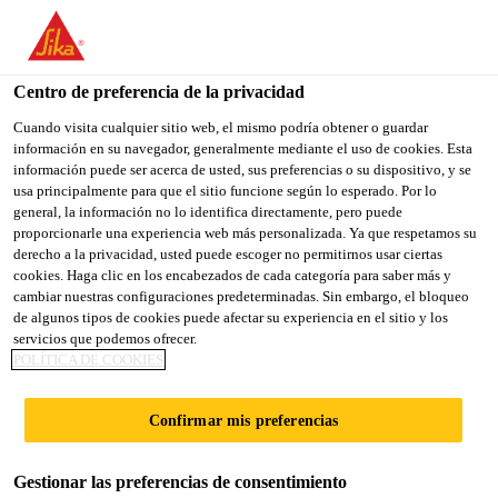
You are accessing "Sika España", it seems you are accessing it
from "Estados Unidos". We have a dedicated website for your
country.
Centro de preferencia de la privacidad
TO
Cuando visita cualquier sitio web, el mismo podría obtener o guardar
STAY ON THE SIKA
SELECT A
información en su navegador, generalmente mediante el uso de cookies. Esta
SIKA
ESPAÑA WEBSITE
COUNTRY
información puede ser acerca de usted, sus preferencias o su dispositivo, y se
USA
usa principalmente para que el sitio funcione según lo esperado. Por lo
general, la información no lo identifica directamente, pero puede
proporcionarle una experiencia web más personalizada. Ya que respetamos su
Sika España
derecho a la privacidad, usted puede escoger no permitirnos usar ciertas
cookies. Haga clic en los encabezados de cada categoría para saber más y
cambiar nuestras configuraciones predeterminadas. Sin embargo, el bloqueo
de algunos tipos de cookies puede afectar su experiencia en el sitio y los
servicios que podemos ofrecer.
POLÍTICA DE COOKIES
BRICOLAJE EN
Confirmar mis preferencias
CAMPER,
Gestionar las preferencias de consentimiento