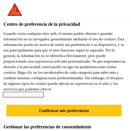
You are accessing "Sika España", it seems you are accessing it
from "Estados Unidos". We have a dedicated website for your
country.
Centro de preferencia de la privacidad
TO
Cuando visita cualquier sitio web, el mismo podría obtener o guardar
STAY ON THE SIKA
SELECT A
información en su navegador, generalmente mediante el uso de cookies. Esta
SIKA
ESPAÑA WEBSITE
COUNTRY
información puede ser acerca de usted, sus preferencias o su dispositivo, y se
USA
usa principalmente para que el sitio funcione según lo esperado. Por lo
general, la información no lo identifica directamente, pero puede
proporcionarle una experiencia web más personalizada. Ya que respetamos su
Sika España
derecho a la privacidad, usted puede escoger no permitirnos usar ciertas
cookies. Haga clic en los encabezados de cada categoría para saber más y
cambiar nuestras configuraciones predeterminadas. Sin embargo, el bloqueo
de algunos tipos de cookies puede afectar su experiencia en el sitio y los
servicios que podemos ofrecer.
POLÍTICA DE COOKIES
SISTEMAS
Confirmar mis preferencias
EPOXI
Gestionar las preferencias de consentimiento