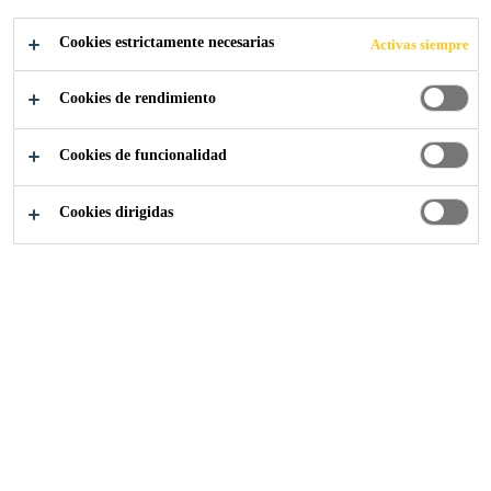
Cookies estrictamente necesarias
Activas siempre
Cookies de rendimiento
Industria
...
Sistemas Epoxi
Cookies de funcionalidad
Cookies dirigidas
Las mejores soluciones
con alta resistencia térmica
Las resinas epoxi SikaBiresin® RE se utilizan cuando el
usuario busca una alta resistencia térmica, un bajo
coeficiente de dilatación así como una muy alta resistencia
química, que los sistemas de poliuretano no pueden
ofrecer.