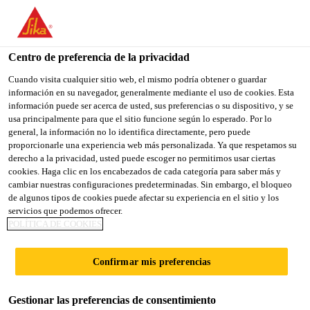
You are accessing "Sika España", it seems you are accessing it
from "Estados Unidos". We have a dedicated website for your
country.
Centro de preferencia de la privacidad
TO
Cuando visita cualquier sitio web, el mismo podría obtener o guardar
STAY ON THE SIKA
SELECT A
información en su navegador, generalmente mediante el uso de cookies. Esta
SIKA
ESPAÑA WEBSITE
COUNTRY
información puede ser acerca de usted, sus preferencias o su dispositivo, y se
USA
usa principalmente para que el sitio funcione según lo esperado. Por lo
general, la información no lo identifica directamente, pero puede
proporcionarle una experiencia web más personalizada. Ya que respetamos su
Sika España
derecho a la privacidad, usted puede escoger no permitirnos usar ciertas
cookies. Haga clic en los encabezados de cada categoría para saber más y
cambiar nuestras configuraciones predeterminadas. Sin embargo, el bloqueo
de algunos tipos de cookies puede afectar su experiencia en el sitio y los
servicios que podemos ofrecer.
POLÍTICA DE COOKIES
VALOR
Confirmar mis preferencias
AÑADIDO
Gestionar las preferencias de consentimiento