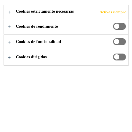
Cookies estrictamente necesarias
Activas siempre
Cookies de rendimiento
Industria
...
Soluciones en resinas avanzadas de alto
Cookies de funcionalidad
Cookies dirigidas
Tu Valor Agregado
Calidad e Innovación
Benefíciese de más de 75 años de experiencia intensiva en
el desarrollo deresinas EP y PUR de alta calidad. Con EP
y PUR innovadores y coordinadossistemas de productos,
lo ayudamos a lograr la satisfacción del usuario final.