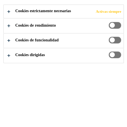
PROTECTORES
Cookies estrictamente necesarias
Activas siempre
Cookies de rendimiento
Cookies de funcionalidad
Industria
Posventa Auto
Recubrimientos protectores
Cookies dirigidas
La gama completa Sikagard® para
revestimientos de bajos y protección contra
impactos de piedra están diseñados y
probados para obtener la máxima eficiencia
en talleres de carrocería profesionales.
Aceleran las operaciones y aseguran la