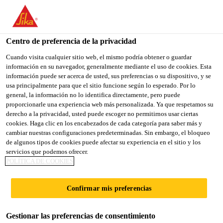
You are accessing "Sika España", it seems you are accessing it
from "Estados Unidos". We have a dedicated website for your
country.
Centro de preferencia de la privacidad
TO
Cuando visita cualquier sitio web, el mismo podría obtener o guardar
STAY ON THE SIKA
SELECT A
información en su navegador, generalmente mediante el uso de cookies. Esta
SIKA
ESPAÑA WEBSITE
COUNTRY
información puede ser acerca de usted, sus preferencias o su dispositivo, y se
USA
usa principalmente para que el sitio funcione según lo esperado. Por lo
general, la información no lo identifica directamente, pero puede
proporcionarle una experiencia web más personalizada. Ya que respetamos su
Sika España
derecho a la privacidad, usted puede escoger no permitirnos usar ciertas
cookies. Haga clic en los encabezados de cada categoría para saber más y
cambiar nuestras configuraciones predeterminadas. Sin embargo, el bloqueo
de algunos tipos de cookies puede afectar su experiencia en el sitio y los
servicios que podemos ofrecer.
POLÍTICA DE COOKIES
RECUBRIMIENT
Confirmar mis preferencias
OS
Gestionar las preferencias de consentimiento