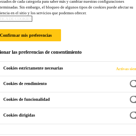
RTOS. UNA SOL
ezados de cada categoría para saber más y cambiar nuestras configuraciones
terminadas. Sin embargo, el bloqueo de algunos tipos de cookies puede afectar su
iencia en el sitio y los servicios que podemos ofrecer.
RA LA PRODUCCI
TICA DE COOKIES
Confirmar mis preferencias
ionar las preferencias de consentimiento
pulsan la industria del transporte
Cookies estrictamente necesarias
Activas sie
Cookies de rendimiento
Cookies de funcionalidad
Cookies dirigidas