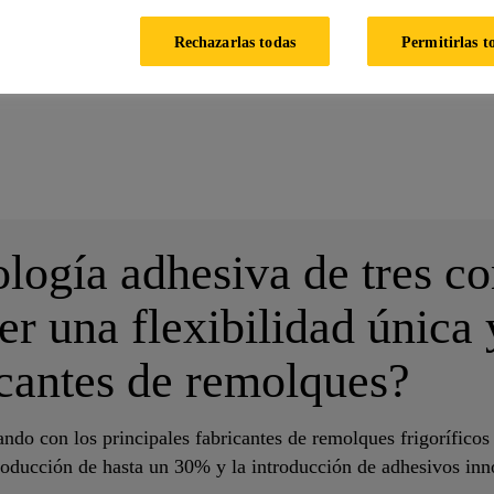
Rechazarlas todas
Permitirlas t
 ajustable. Tiempos de Prensado Cortos. Una Solución Versátil Para La
logía adhesiva de tres c
r una flexibilidad única 
icantes de remolques?
ando con los principales fabricantes de remolques frigoríficos
roducción de hasta un 30% y la introducción de adhesivos inno