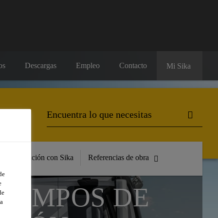
os
Descargas
Empleo
Contacto
Mi Sika
Formación con Sika
Referencias de obra
de
e
TIEMPOS DE
de
a