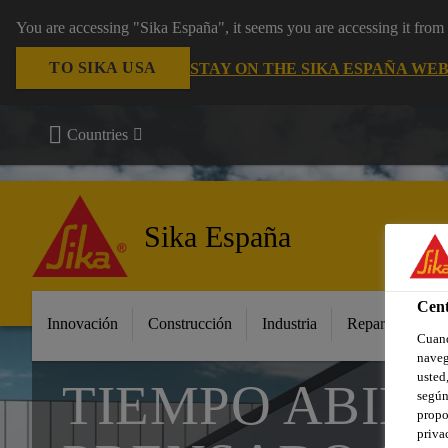
You are accessing "Sika España", it seems you are accessing it fro
TO SIKA USA
STAY ON THE SIKA ESPAÑA WEB
Countries
Sika España
Cent
Innovación
Construcción
Industria
Repara tu casa
Cuand
naveg
usted,
TIEMPO ABIER
según
propo
priva