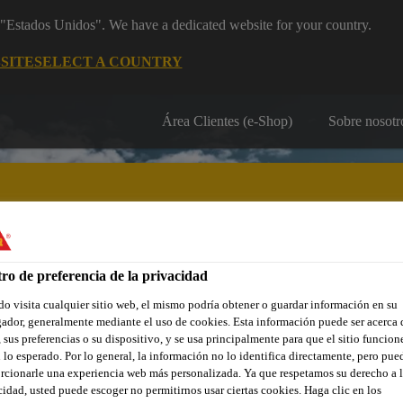
m "Estados Unidos". We have a dedicated website for your country.
SITE
SELECT A COUNTRY
Área Clientes (e-Shop)
Sobre nosotr
ro de preferencia de la privacidad
Localiza tu tienda
Noticias
Prescripción
Sostenibilidad
o visita cualquier sitio web, el mismo podría obtener o guardar información en su
ador, generalmente mediante el uso de cookies. Esta información puede ser acerca 
 sus preferencias o su dispositivo, y se usa principalmente para que el sitio funcion
TO AJUSTABLE. 
 lo esperado. Por lo general, la información no lo identifica directamente, pero pue
rcionarle una experiencia web más personalizada. Ya que respetamos su derecho a l
cidad, usted puede escoger no permitirnos usar ciertas cookies. Haga clic en los