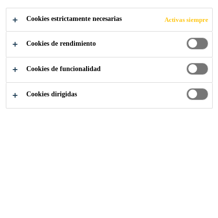
GRANDES EN
Cookies estrictamente necesarias
Activas siempre
LA
Cookies de rendimiento
PRODUCCIÓN
Cookies de funcionalidad
DE SERIES
Cookies dirigidas
PEQUEÑAS
Descubre cómo los sistemas RIM de Sika
pueden hacer avanzar el negocio.
Industria
...
Eliminar inversiones grandes en la producc