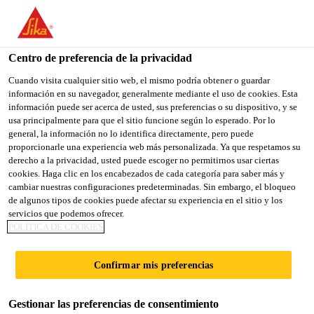
You are accessing "Sika España", it seems you are accessing it
from "Estados Unidos". We have a dedicated website for your
country.
Centro de preferencia de la privacidad
TO
Cuando visita cualquier sitio web, el mismo podría obtener o guardar
STAY ON THE SIKA
SELECT A
información en su navegador, generalmente mediante el uso de cookies. Esta
SIKA
ESPAÑA WEBSITE
COUNTRY
información puede ser acerca de usted, sus preferencias o su dispositivo, y se
USA
usa principalmente para que el sitio funcione según lo esperado. Por lo
general, la información no lo identifica directamente, pero puede
proporcionarle una experiencia web más personalizada. Ya que respetamos su
Sika España
derecho a la privacidad, usted puede escoger no permitirnos usar ciertas
cookies. Haga clic en los encabezados de cada categoría para saber más y
cambiar nuestras configuraciones predeterminadas. Sin embargo, el bloqueo
de algunos tipos de cookies puede afectar su experiencia en el sitio y los
servicios que podemos ofrecer.
POLÍTICA DE COOKIES
ELIMINAR
Confirmar mis preferencias
INVERSIONES
Gestionar las preferencias de consentimiento