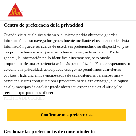
You are accessing "Sika España", it seems you are accessing it
from "Estados Unidos". We have a dedicated website for your
country.
Centro de preferencia de la privacidad
Industria
...
Sikaflex®-296
TO
Cuando visita cualquier sitio web, el mismo podría obtener o guardar
STAY ON THE SIKA
SELECT A
información en su navegador, generalmente mediante el uso de cookies. Esta
SIKA
ESPAÑA WEBSITE
COUNTRY
información puede ser acerca de usted, sus preferencias o su dispositivo, y se
USA
usa principalmente para que el sitio funcione según lo esperado. Por lo
general, la información no lo identifica directamente, pero puede
proporcionarle una experiencia web más personalizada. Ya que respetamos su
Sikaflex®-296
Sika España
derecho a la privacidad, usted puede escoger no permitirnos usar ciertas
cookies. Haga clic en los encabezados de cada categoría para saber más y
cambiar nuestras configuraciones predeterminadas. Sin embargo, el bloqueo
Adhesivo para acristalamiento directo en
de algunos tipos de cookies puede afectar su experiencia en el sitio y los
servicios que podemos ofrecer.
la industria en la construcción naval
POLÍTICA DE COOKIES
Sikaflex®-296 es un adhesivo de acristalamiento
Confirmar mis preferencias
directo de poliuretano 1-C de alto rendimiento y
relleno de huecos que cura en exposición a la
Gestionar las preferencias de consentimiento
humedad atmosférica. Es adecuado para casi todo