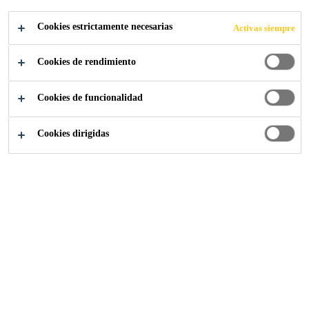
Cookies estrictamente necesarias
Activas siempre
Cookies de rendimiento
Industria
...
Acabado y reparación de superficies
Cookies de funcionalidad
Cookies dirigidas
Acabado estructural y cosmético en fábrica,
así como reparación in situ de palas de
aerogeneradores utilizando resina epoxi de 2
componentes y rellenos rápidos de
poliuretano.
Sika ofrece una gama de soluciones para la
reparación de pequeños defectos de las hojas
laminadas en la producción, así como para el