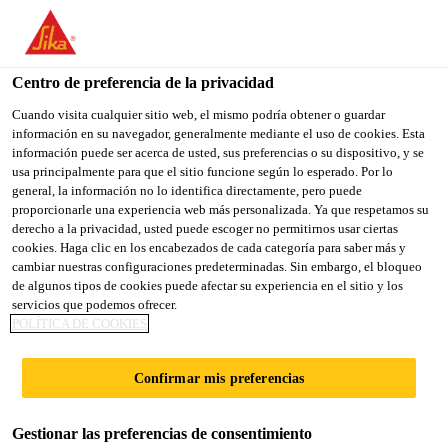
You are accessing "Sika España", it seems you are accessing it
from "Estados Unidos". We have a dedicated website for your
country.
Centro de preferencia de la privacidad
TO
Cuando visita cualquier sitio web, el mismo podría obtener o guardar
STAY ON THE SIKA
SELECT A
información en su navegador, generalmente mediante el uso de cookies. Esta
SIKA
ESPAÑA WEBSITE
COUNTRY
información puede ser acerca de usted, sus preferencias o su dispositivo, y se
USA
usa principalmente para que el sitio funcione según lo esperado. Por lo
general, la información no lo identifica directamente, pero puede
proporcionarle una experiencia web más personalizada. Ya que respetamos su
Sika España
derecho a la privacidad, usted puede escoger no permitirnos usar ciertas
cookies. Haga clic en los encabezados de cada categoría para saber más y
cambiar nuestras configuraciones predeterminadas. Sin embargo, el bloqueo
de algunos tipos de cookies puede afectar su experiencia en el sitio y los
servicios que podemos ofrecer.
ACABADO Y
POLÍTICA DE COOKIES
REPARACIÓN DE
Confirmar mis preferencias
SUPERFICIES
Gestionar las preferencias de consentimiento