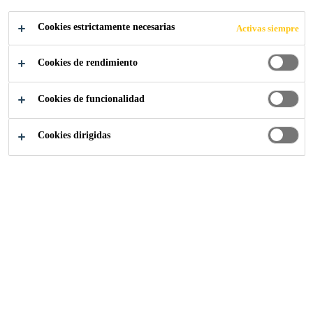
Cookies estrictamente necesarias
Activas siempre
Cookies de rendimiento
Industria
Energías Renovables
Energía Solar
Cookies de funcionalidad
Cookies dirigidas
Sika España
Quiénes somos
Mercado Sika España
Grupo Sika
Trabaja con nosotros