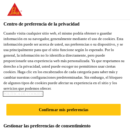
You are accessing "Sika España", it seems you are accessing it
from "Estados Unidos". We have a dedicated website for your
country.
Centro de preferencia de la privacidad
TO
Cuando visita cualquier sitio web, el mismo podría obtener o guardar
STAY ON THE SIKA
SELECT A
información en su navegador, generalmente mediante el uso de cookies. Esta
SIKA
ESPAÑA WEBSITE
COUNTRY
información puede ser acerca de usted, sus preferencias o su dispositivo, y se
USA
usa principalmente para que el sitio funcione según lo esperado. Por lo
general, la información no lo identifica directamente, pero puede
proporcionarle una experiencia web más personalizada. Ya que respetamos su
Sika España
derecho a la privacidad, usted puede escoger no permitirnos usar ciertas
cookies. Haga clic en los encabezados de cada categoría para saber más y
cambiar nuestras configuraciones predeterminadas. Sin embargo, el bloqueo
de algunos tipos de cookies puede afectar su experiencia en el sitio y los
servicios que podemos ofrecer.
POLÍTICA DE COOKIES
DESCARGAR
Confirmar mis preferencias
DOCUMENTOS
Gestionar las preferencias de consentimiento