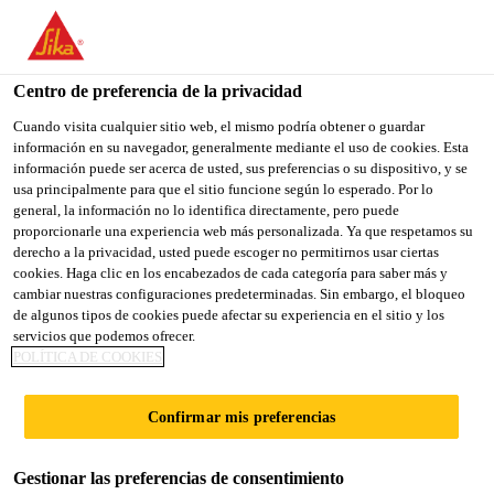
You are accessing "Sika España", it seems you are accessing it
from "Estados Unidos". We have a dedicated website for your
country.
Centro de preferencia de la privacidad
Industria
...
SikaTack® Panel Primer
TO
Cuando visita cualquier sitio web, el mismo podría obtener o guardar
STAY ON THE SIKA
SELECT A
información en su navegador, generalmente mediante el uso de cookies. Esta
SIKA
ESPAÑA WEBSITE
COUNTRY
información puede ser acerca de usted, sus preferencias o su dispositivo, y se
USA
usa principalmente para que el sitio funcione según lo esperado. Por lo
general, la información no lo identifica directamente, pero puede
proporcionarle una experiencia web más personalizada. Ya que respetamos su
SikaTack® Panel
Sika España
derecho a la privacidad, usted puede escoger no permitirnos usar ciertas
cookies. Haga clic en los encabezados de cada categoría para saber más y
cambiar nuestras configuraciones predeterminadas. Sin embargo, el bloqueo
Primer
de algunos tipos de cookies puede afectar su experiencia en el sitio y los
servicios que podemos ofrecer.
POLÍTICA DE COOKIES
Primer Pigmentado en base solvente para
el sistema SikaTack® Panel
Confirmar mis preferencias
SikaTack® Panel Primer es un imprimador negro en
Gestionar las preferencias de consentimiento
base solvente, que reacciona con la humedad y