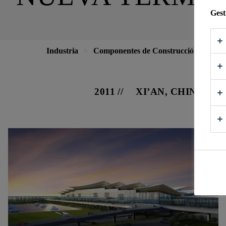
Gest
Industria
Componentes de Construcción
Fac
2011
XI’AN, CHINA