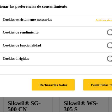
ionar las preferencias de consentimiento
Cookies estrictamente necesarias
Activas sie
hadas
Nueva terminal del aeropuerto de Xi’an
Cookies de rendimiento
Cookies de funcionalidad
Cookies dirigidas
Arquitecto
: Atkins Reino Unido
Fachada
: Shenyang YuanDa, Xi’an Yige, Chengdu Chaoy
Rechazarlas todas
Permitirlas t
Productos Sika
: Sikasil® SG-500 CN, Sikasil® WS-305
Sikasil® SG-
Sikasil® WS-
500 CN
305 S