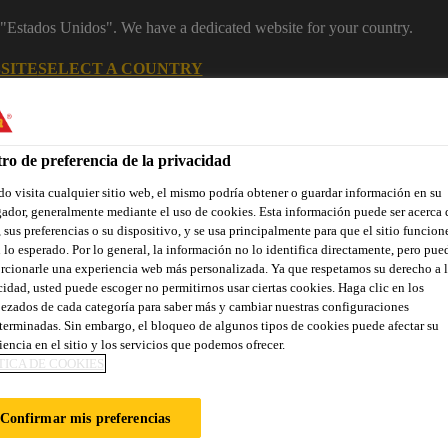
m "Estados Unidos". We have a dedicated website for your country.
SITE
SELECT A COUNTRY
Área Clientes (e-Shop)
Sobre nosotr
ro de preferencia de la privacidad
o visita cualquier sitio web, el mismo podría obtener o guardar información en su
ador, generalmente mediante el uso de cookies. Esta información puede ser acerca 
 sus preferencias o su dispositivo, y se usa principalmente para que el sitio funcion
 lo esperado. Por lo general, la información no lo identifica directamente, pero pue
rcionarle una experiencia web más personalizada. Ya que respetamos su derecho a l
cidad, usted puede escoger no permitirnos usar ciertas cookies. Haga clic en los
ezados de cada categoría para saber más y cambiar nuestras configuraciones
Localiza tu tienda
Noticias
Prescripción
Sostenibilidad
terminadas. Sin embargo, el bloqueo de algunos tipos de cookies puede afectar su
iencia en el sitio y los servicios que podemos ofrecer.
TICA DE COOKIES
AL DEL AEROPUE
Confirmar mis preferencias