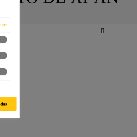
mpre
u
odas