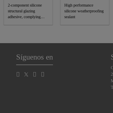
2-component silicone
High performance
structural glazing
silicone weatherproofing
adhesive, complying
sealant
astm and GB standards
Síguenos en
C
2
M
T