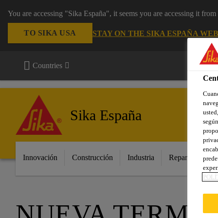
You are accessing "Sika España", it seems you are accessing it fro
TO SIKA USA
STAY ON THE SIKA ESPAÑA WEB
Countries
Cent
Cuand
naveg
Sika España
usted,
según
propo
priva
encab
Innovación
Construcción
Industria
Repara tu casa
prede
exper
POLÍ
NUEVA TERMIN