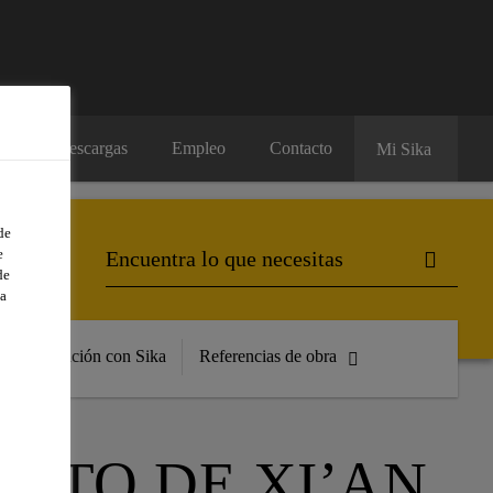
os
Descargas
Empleo
Contacto
Mi Sika
de
e
de
a
Formación con Sika
Referencias de obra
RTO DE XI’AN