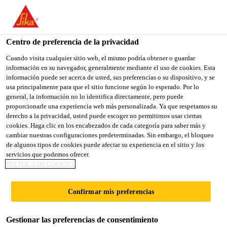
You are accessing "Sika España", it seems you are accessing it
from "Estados Unidos". We have a dedicated website for your
country.
Centro de preferencia de la privacidad
TO
Cuando visita cualquier sitio web, el mismo podría obtener o guardar
STAY ON THE SIKA
SELECT A
información en su navegador, generalmente mediante el uso de cookies. Esta
SIKA
ESPAÑA WEBSITE
COUNTRY
información puede ser acerca de usted, sus preferencias o su dispositivo, y se
USA
usa principalmente para que el sitio funcione según lo esperado. Por lo
general, la información no lo identifica directamente, pero puede
proporcionarle una experiencia web más personalizada. Ya que respetamos su
Sika España
derecho a la privacidad, usted puede escoger no permitirnos usar ciertas
cookies. Haga clic en los encabezados de cada categoría para saber más y
cambiar nuestras configuraciones predeterminadas. Sin embargo, el bloqueo
de algunos tipos de cookies puede afectar su experiencia en el sitio y los
servicios que podemos ofrecer.
TORRE ESPACIO
POLÍTICA DE COOKIES
Confirmar mis preferencias
Gestionar las preferencias de consentimiento