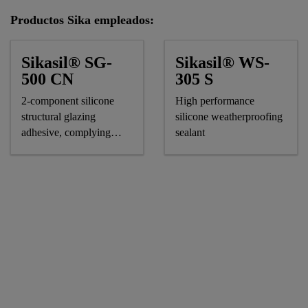
Productos Sika empleados:
Sikasil® SG-
Sikasil® WS-
500 CN
305 S
2-component silicone
High performance
structural glazing
silicone weatherproofing
adhesive, complying
sealant
astm and GB standards