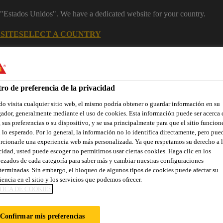
m "Estados Unidos". We have a dedicated website for your country.
SITE
SELECT A COUNTRY
Área Clientes (e-Shop)
Sobre nosotr
ro de preferencia de la privacidad
o visita cualquier sitio web, el mismo podría obtener o guardar información en su
ador, generalmente mediante el uso de cookies. Esta información puede ser acerca 
 sus preferencias o su dispositivo, y se usa principalmente para que el sitio funcion
 lo esperado. Por lo general, la información no lo identifica directamente, pero pue
rcionarle una experiencia web más personalizada. Ya que respetamos su derecho a l
cidad, usted puede escoger no permitirnos usar ciertas cookies. Haga clic en los
ezados de cada categoría para saber más y cambiar nuestras configuraciones
Localiza tu tienda
Noticias
Prescripción
Sostenibilidad
terminadas. Sin embargo, el bloqueo de algunos tipos de cookies puede afectar su
iencia en el sitio y los servicios que podemos ofrecer.
TICA DE COOKIES
A
Confirmar mis preferencias