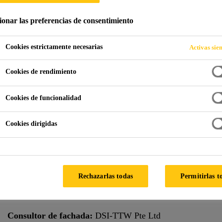
ionar las preferencias de consentimiento
Cookies estrictamente necesarias
Activas sie
hadas
Torre Rasuna
Cookies de rendimiento
ESIA
Cookies de funcionalidad
Cookies dirigidas
Características especiales:
clima Caluroso
Clima:
Tropical
Proveedor de fachada:
Pt. Indalex
Rechazarlas todas
Permitirlas t
Arquitecto:
PT. Sekawan Design Inc Arsitek
Consultor de fachada:
DSI-TTW Pte Ltd