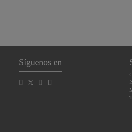
Síguenos en
C
2
M
T