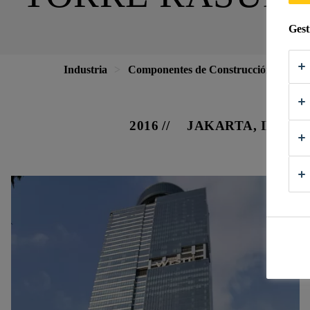
Gest
Industria
Componentes de Construcción
Fac
2016
JAKARTA, INDON