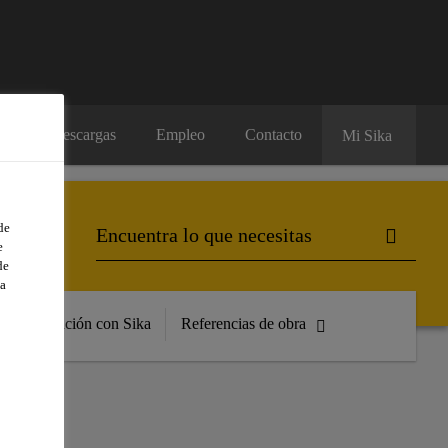
os
Descargas
Empleo
Contacto
Mi Sika
de
e
de
a
Formación con Sika
Referencias de obra