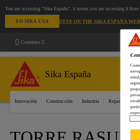
You are accessing "Sika España", it seems you are accessing it fro
TO SIKA USA
STAY ON THE SIKA ESPAÑA WEB
Countries
Cent
Cuand
Sika España
naveg
usted,
según
propo
priva
encab
Innovación
Construcción
Industria
Repara tu casa
prede
exper
POLÍ
TORRE RASUN