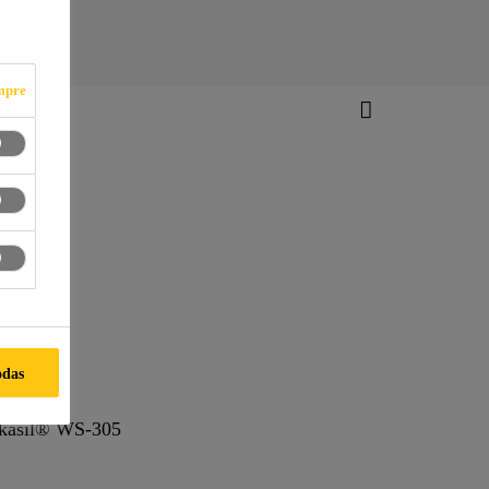
mpre
odas
ikasil® WS-305