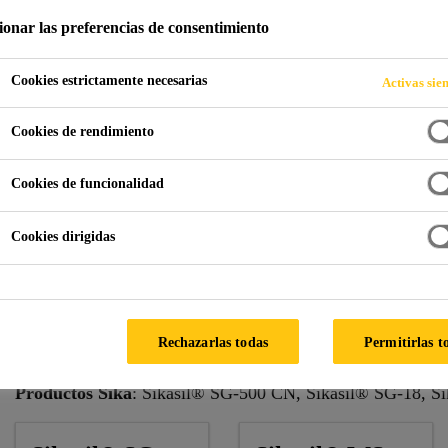
ionar las preferencias de consentimiento
Cookies estrictamente necesarias
Activas sie
hadas
Osotspa
Cookies de rendimiento
D., BANGKOK, TAILANDIA
Cookies de funcionalidad
Cookies dirigidas
Fabricante de fachadas
: Asia Aluminio y vidrio
Arquitecto
: Plan Architect
Rechazarlas todas
Permitirlas t
Consultor
: Arun Chaiseri Cons. Ing.
Productos Sika
: Sikasil® SG-500 CN, Sikasil® SG-18, S