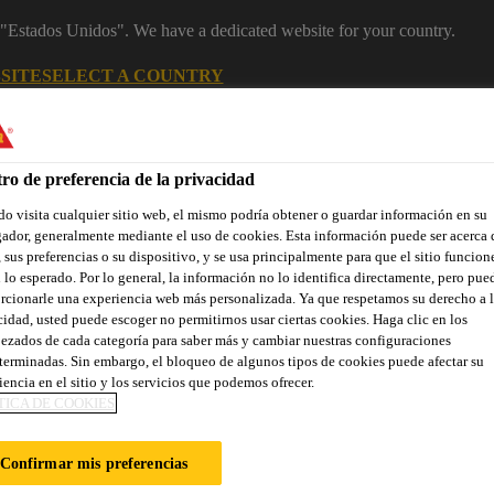
m "Estados Unidos". We have a dedicated website for your country.
SITE
SELECT A COUNTRY
Área Clientes (e-Shop)
Sobre nosotr
ro de preferencia de la privacidad
o visita cualquier sitio web, el mismo podría obtener o guardar información en su
ador, generalmente mediante el uso de cookies. Esta información puede ser acerca 
 sus preferencias o su dispositivo, y se usa principalmente para que el sitio funcion
 lo esperado. Por lo general, la información no lo identifica directamente, pero pue
rcionarle una experiencia web más personalizada. Ya que respetamos su derecho a l
cidad, usted puede escoger no permitirnos usar ciertas cookies. Haga clic en los
ezados de cada categoría para saber más y cambiar nuestras configuraciones
Localiza tu tienda
Noticias
Prescripción
Sostenibilidad
terminadas. Sin embargo, el bloqueo de algunos tipos de cookies puede afectar su
iencia en el sitio y los servicios que podemos ofrecer.
TICA DE COOKIES
Confirmar mis preferencias