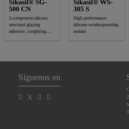
Sikasil® SG-
Sikasil® WS-
500 CN
305 S
2-component silicone
High performance
structural glazing
silicone weatherproofing
adhesive, complying
sealant
astm and GB standards
Síguenos en
C
2
M
T