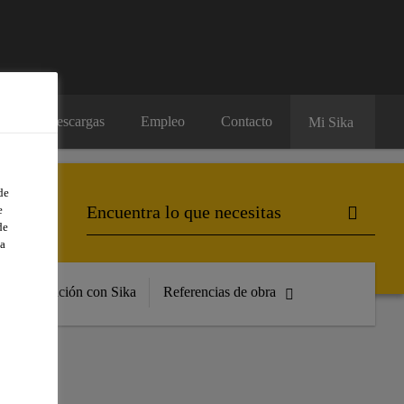
os
Descargas
Empleo
Contacto
Mi Sika
de
e
de
a
Formación con Sika
Referencias de obra