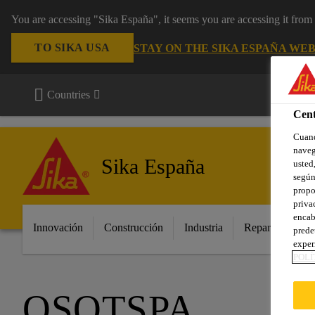
You are accessing "Sika España", it seems you are accessing it fro
TO SIKA USA
STAY ON THE SIKA ESPAÑA WEB
Countries
Cent
Cuand
naveg
Sika España
usted,
según
propo
priva
encab
Innovación
Construcción
Industria
Repara tu casa
prede
exper
POLÍ
OSOTSPA