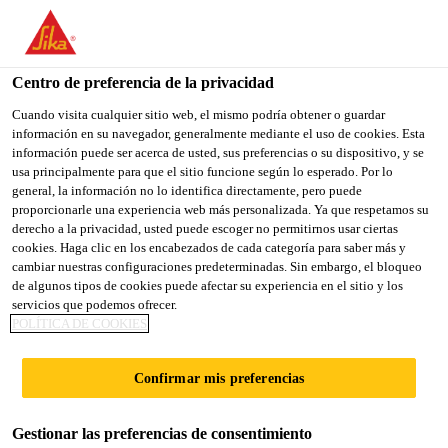
You are accessing "Sika España", it seems you are accessing it
from "Estados Unidos". We have a dedicated website for your
country.
Centro de preferencia de la privacidad
TO
Cuando visita cualquier sitio web, el mismo podría obtener o guardar
STAY ON THE SIKA
SELECT A
información en su navegador, generalmente mediante el uso de cookies. Esta
SIKA
ESPAÑA WEBSITE
COUNTRY
información puede ser acerca de usted, sus preferencias o su dispositivo, y se
USA
usa principalmente para que el sitio funcione según lo esperado. Por lo
general, la información no lo identifica directamente, pero puede
proporcionarle una experiencia web más personalizada. Ya que respetamos su
Sika España
derecho a la privacidad, usted puede escoger no permitirnos usar ciertas
cookies. Haga clic en los encabezados de cada categoría para saber más y
cambiar nuestras configuraciones predeterminadas. Sin embargo, el bloqueo
de algunos tipos de cookies puede afectar su experiencia en el sitio y los
servicios que podemos ofrecer.
HARBIN OPERA
POLÍTICA DE COOKIES
HOUSE
Confirmar mis preferencias
Gestionar las preferencias de consentimiento