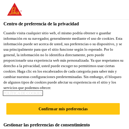
You are accessing "Sika España", it seems you are accessing it
from "Estados Unidos". We have a dedicated website for your
country.
Centro de preferencia de la privacidad
TO
Cuando visita cualquier sitio web, el mismo podría obtener o guardar
STAY ON THE SIKA
SELECT A
información en su navegador, generalmente mediante el uso de cookies. Esta
SIKA
ESPAÑA WEBSITE
COUNTRY
información puede ser acerca de usted, sus preferencias o su dispositivo, y se
USA
usa principalmente para que el sitio funcione según lo esperado. Por lo
general, la información no lo identifica directamente, pero puede
proporcionarle una experiencia web más personalizada. Ya que respetamos su
Sika España
derecho a la privacidad, usted puede escoger no permitirnos usar ciertas
cookies. Haga clic en los encabezados de cada categoría para saber más y
cambiar nuestras configuraciones predeterminadas. Sin embargo, el bloqueo
de algunos tipos de cookies puede afectar su experiencia en el sitio y los
servicios que podemos ofrecer.
CALLE GRESHAM,
POLÍTICA DE COOKIES
20
Confirmar mis preferencias
Gestionar las preferencias de consentimiento