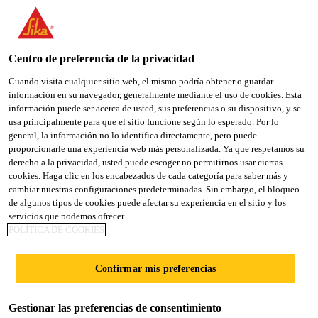
You are accessing "Sika España", it seems you are accessing it
from "Estados Unidos". We have a dedicated website for your
country.
Centro de preferencia de la privacidad
TO
Cuando visita cualquier sitio web, el mismo podría obtener o guardar
STAY ON THE SIKA
SELECT A
información en su navegador, generalmente mediante el uso de cookies. Esta
SIKA
ESPAÑA WEBSITE
COUNTRY
información puede ser acerca de usted, sus preferencias o su dispositivo, y se
USA
usa principalmente para que el sitio funcione según lo esperado. Por lo
general, la información no lo identifica directamente, pero puede
proporcionarle una experiencia web más personalizada. Ya que respetamos su
Sika España
derecho a la privacidad, usted puede escoger no permitirnos usar ciertas
cookies. Haga clic en los encabezados de cada categoría para saber más y
cambiar nuestras configuraciones predeterminadas. Sin embargo, el bloqueo
de algunos tipos de cookies puede afectar su experiencia en el sitio y los
servicios que podemos ofrecer.
INSTITUTO
POLÍTICA DE COOKIES
FRANCIS CRICK
Confirmar mis preferencias
Gestionar las preferencias de consentimiento