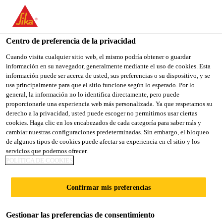
You are accessing "Sika España", it seems you are accessing it
from "Estados Unidos". We have a dedicated website for your
country.
Centro de preferencia de la privacidad
TO
Cuando visita cualquier sitio web, el mismo podría obtener o guardar
STAY ON THE SIKA
SELECT A
información en su navegador, generalmente mediante el uso de cookies. Esta
SIKA
ESPAÑA WEBSITE
COUNTRY
información puede ser acerca de usted, sus preferencias o su dispositivo, y se
USA
usa principalmente para que el sitio funcione según lo esperado. Por lo
general, la información no lo identifica directamente, pero puede
proporcionarle una experiencia web más personalizada. Ya que respetamos su
Sika España
derecho a la privacidad, usted puede escoger no permitirnos usar ciertas
cookies. Haga clic en los encabezados de cada categoría para saber más y
cambiar nuestras configuraciones predeterminadas. Sin embargo, el bloqueo
de algunos tipos de cookies puede afectar su experiencia en el sitio y los
servicios que podemos ofrecer.
CALLE
POLÍTICA DE COOKIES
FENCHURCH, 20
Confirmar mis preferencias
Gestionar las preferencias de consentimiento