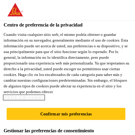
You are accessing "Sika España", it seems you are accessing it
from "Estados Unidos". We have a dedicated website for your
country.
Centro de preferencia de la privacidad
TO
Cuando visita cualquier sitio web, el mismo podría obtener o guardar
STAY ON THE SIKA
SELECT A
información en su navegador, generalmente mediante el uso de cookies. Esta
SIKA
ESPAÑA WEBSITE
COUNTRY
información puede ser acerca de usted, sus preferencias o su dispositivo, y se
USA
usa principalmente para que el sitio funcione según lo esperado. Por lo
general, la información no lo identifica directamente, pero puede
proporcionarle una experiencia web más personalizada. Ya que respetamos su
Sika España
derecho a la privacidad, usted puede escoger no permitirnos usar ciertas
cookies. Haga clic en los encabezados de cada categoría para saber más y
cambiar nuestras configuraciones predeterminadas. Sin embargo, el bloqueo
de algunos tipos de cookies puede afectar su experiencia en el sitio y los
servicios que podemos ofrecer.
CALLE 240
POLÍTICA DE COOKIES
BLACKFRIARS
Confirmar mis preferencias
Gestionar las preferencias de consentimiento