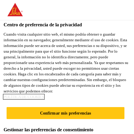
You are accessing "Sika España", it seems you are accessing it
from "Estados Unidos". We have a dedicated website for your
country.
Centro de preferencia de la privacidad
TO
Cuando visita cualquier sitio web, el mismo podría obtener o guardar
STAY ON THE SIKA
SELECT A
información en su navegador, generalmente mediante el uso de cookies. Esta
SIKA
ESPAÑA WEBSITE
COUNTRY
información puede ser acerca de usted, sus preferencias o su dispositivo, y se
USA
usa principalmente para que el sitio funcione según lo esperado. Por lo
general, la información no lo identifica directamente, pero puede
proporcionarle una experiencia web más personalizada. Ya que respetamos su
Sika España
derecho a la privacidad, usted puede escoger no permitirnos usar ciertas
cookies. Haga clic en los encabezados de cada categoría para saber más y
cambiar nuestras configuraciones predeterminadas. Sin embargo, el bloqueo
de algunos tipos de cookies puede afectar su experiencia en el sitio y los
servicios que podemos ofrecer.
POLÍTICA DE COOKIES
POWER2­METAL
Confirmar mis preferencias
Soluciones sólidas para procesadores de
metales
Gestionar las preferencias de consentimiento