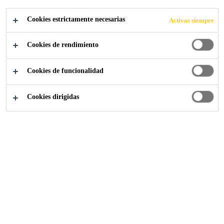
Cookies estrictamente necesarias
Activas siempre
Cookies de rendimiento
Industria
Power2Metal
Cookies de funcionalidad
Cookies dirigidas
Presentamos
Power2Metal: el pegado
en la fabricación de
metales
La combinación de unión y soldadura en el procesamiento