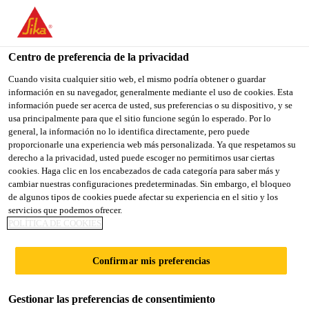
You are accessing "Sika España", it seems you are accessing it
from "Estados Unidos". We have a dedicated website for your
country.
Centro de preferencia de la privacidad
Construcción
...
Sika MonoTop®-4012 ES
TO
Cuando visita cualquier sitio web, el mismo podría obtener o guardar
STAY ON THE SIKA
SELECT A
información en su navegador, generalmente mediante el uso de cookies. Esta
SIKA
ESPAÑA WEBSITE
COUNTRY
información puede ser acerca de usted, sus preferencias o su dispositivo, y se
USA
usa principalmente para que el sitio funcione según lo esperado. Por lo
general, la información no lo identifica directamente, pero puede
proporcionarle una experiencia web más personalizada. Ya que respetamos su
Sika
Sika España
derecho a la privacidad, usted puede escoger no permitirnos usar ciertas
cookies. Haga clic en los encabezados de cada categoría para saber más y
cambiar nuestras configuraciones predeterminadas. Sin embargo, el bloqueo
MonoTop®-4012
de algunos tipos de cookies puede afectar su experiencia en el sitio y los
servicios que podemos ofrecer.
ES
POLÍTICA DE COOKIES
Confirmar mis preferencias
Mortero cementoso para la reparación y
refuerzo de estructuras, R4, que contiene
Gestionar las preferencias de consentimiento