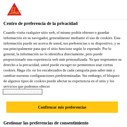
You are accessing "Sika España", it seems you are accessing it
from "Estados Unidos". We have a dedicated website for your
country.
Centro de preferencia de la privacidad
Construcción
...
Sika MonoTop®-3130 Ultra Rapid
TO
Cuando visita cualquier sitio web, el mismo podría obtener o guardar
STAY ON THE SIKA
SELECT A
información en su navegador, generalmente mediante el uso de cookies. Esta
SIKA
ESPAÑA WEBSITE
COUNTRY
información puede ser acerca de usted, sus preferencias o su dispositivo, y se
USA
usa principalmente para que el sitio funcione según lo esperado. Por lo
general, la información no lo identifica directamente, pero puede
proporcionarle una experiencia web más personalizada. Ya que respetamos su
Sika
Sika España
derecho a la privacidad, usted puede escoger no permitirnos usar ciertas
cookies. Haga clic en los encabezados de cada categoría para saber más y
cambiar nuestras configuraciones predeterminadas. Sin embargo, el bloqueo
MonoTop®-3130
de algunos tipos de cookies puede afectar su experiencia en el sitio y los
servicios que podemos ofrecer.
Ultra Rapid
POLÍTICA DE COOKIES
Confirmar mis preferencias
Mortero cementoso de reparación de
hormigón, de fraguado rápido, con
Gestionar las preferencias de consentimiento