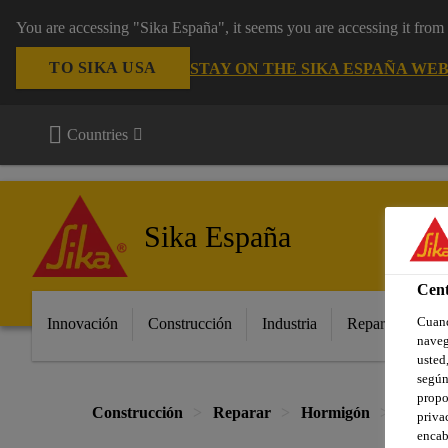
You are accessing "Sika España", it seems you are accessing it fro
TO SIKA USA
STAY ON THE SIKA ESPAÑA WEB
Countries
Sika España
Cent
Cuand
Innovación
Construcción
Industria
Repara tu casa
naveg
usted,
según
propo
Construcción
Reparar
Hormigón
Protec
priva
encab