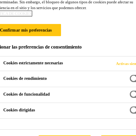
terminadas. Sin embargo, el bloqueo de algunos tipos de cookies puede afectar su
Sikagard®-670 W
iencia en el sitio y los servicios que podemos ofrecer.
TICA DE COOKIES
Revestimiento de protección para hormigón 
Confirmar mis preferencias
carbonatación, la humedad o los cloruros
ionar las preferencias de consentimiento
Sikagard®-670 W Elastocolor es una pintura de prote
a base de resinas acrílicas en dispersión acuosa, que
Cookies estrictamente necesarias
Activas sie
Cookies de rendimiento
Elevada resistencia a la difusión del CO
, por lo 
2
Permeable al vapor de agua, por lo que permite la 
Cookies de funcionalidad
Excelente resistencia a la intemperie y al envejeci
Cookies dirigidas
LOCALIZA TU TIENDA