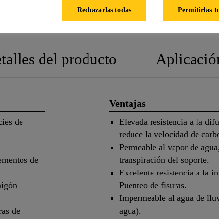
FICHA
FICHA DE
Rechazarlas todas
Permitirlas t
TÉCNICA
SEGURIDAD
talles del producto
Aplicació
Ventajas
cies de
Elevada resistencia a la dif
reduce la velocidad de carb
Permeable al vapor de agua,
lementos de
transpiración del soporte.
Excelente resistencia a la i
migón
Puenteo de fisuras.
Impermeable al agua de lluv
ras de
agua).