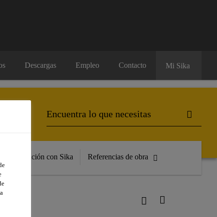
os
Descargas
Empleo
Contacto
Mi Sika
Formación con Sika
Referencias de obra
de
e
de
a