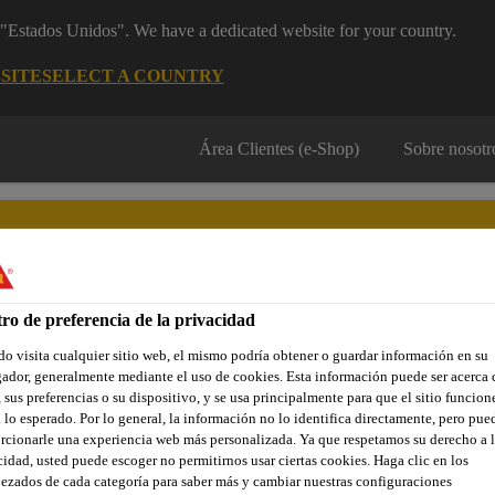
m "Estados Unidos". We have a dedicated website for your country.
SITE
SELECT A COUNTRY
Área Clientes (e-Shop)
Sobre nosotr
ro de preferencia de la privacidad
o visita cualquier sitio web, el mismo podría obtener o guardar información en su
Localiza tu tienda
Noticias
Prescripción
Sostenibilidad
ador, generalmente mediante el uso de cookies. Esta información puede ser acerca 
 sus preferencias o su dispositivo, y se usa principalmente para que el sitio funcion
 lo esperado. Por lo general, la información no lo identifica directamente, pero pue
rcionarle una experiencia web más personalizada. Ya que respetamos su derecho a l
ción del hormigón
Sikagard®-670 W Elastocolor
cidad, usted puede escoger no permitirnos usar ciertas cookies. Haga clic en los
ezados de cada categoría para saber más y cambiar nuestras configuraciones