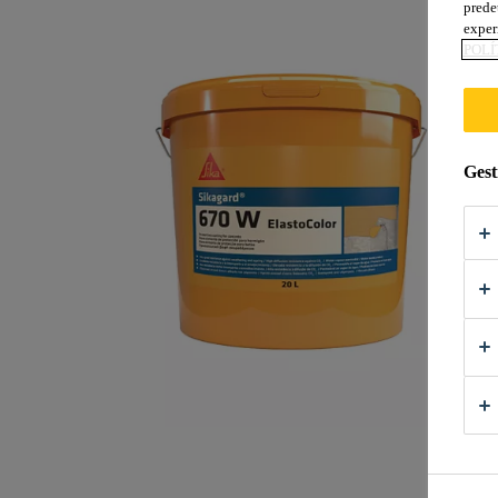
prede
exper
POLÍ
Gest