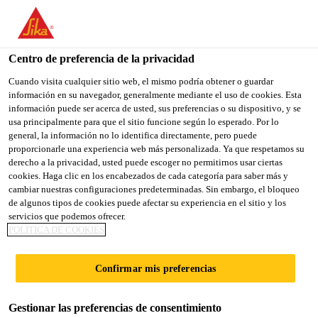
You are accessing "Sika España", it seems you are accessing it
from "Estados Unidos". We have a dedicated website for your
country.
Centro de preferencia de la privacidad
Construcción
...
SikaTop® Armatec®-110 EpoCem®
TO
Cuando visita cualquier sitio web, el mismo podría obtener o guardar
STAY ON THE SIKA
SELECT A
información en su navegador, generalmente mediante el uso de cookies. Esta
SIKA
ESPAÑA WEBSITE
COUNTRY
información puede ser acerca de usted, sus preferencias o su dispositivo, y se
USA
usa principalmente para que el sitio funcione según lo esperado. Por lo
general, la información no lo identifica directamente, pero puede
proporcionarle una experiencia web más personalizada. Ya que respetamos su
SikaTop®
Sika España
derecho a la privacidad, usted puede escoger no permitirnos usar ciertas
cookies. Haga clic en los encabezados de cada categoría para saber más y
cambiar nuestras configuraciones predeterminadas. Sin embargo, el bloqueo
Armatec®-110
de algunos tipos de cookies puede afectar su experiencia en el sitio y los
servicios que podemos ofrecer.
EpoCem®
POLÍTICA DE COOKIES
Confirmar mis preferencias
Revestimiento anticorrosión y capa de
adherencia para las armaduras del
Gestionar las preferencias de consentimiento