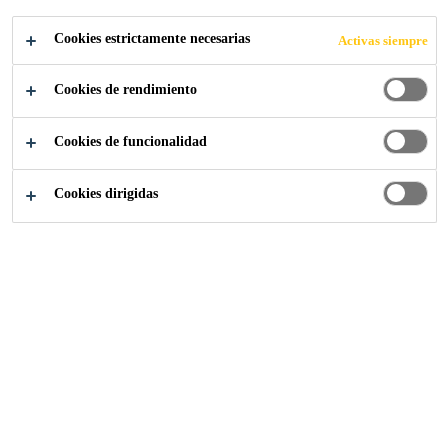
disolventes.
Lee más
Cookies estrictamente necesarias
Activas siempre
Cookies de rendimiento
No contiene disolventes.
Puede ser usado sobre soportes secos o húmedos.
Cookies de funcionalidad
Puede usarse a bajas temperaturas.
Cookies dirigidas
LOCALIZA TU TIENDA
CONTACTO