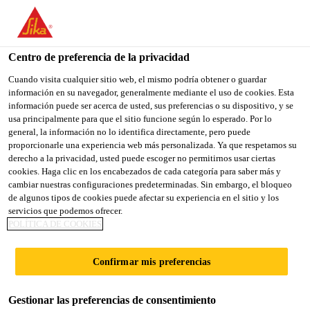
You are accessing "Sika España", it seems you are accessing it
from "Estados Unidos". We have a dedicated website for your
country.
Centro de preferencia de la privacidad
Construcción
...
Sikadur®-52 Injection LP
TO
Cuando visita cualquier sitio web, el mismo podría obtener o guardar
STAY ON THE SIKA
SELECT A
información en su navegador, generalmente mediante el uso de cookies. Esta
SIKA
ESPAÑA WEBSITE
COUNTRY
información puede ser acerca de usted, sus preferencias o su dispositivo, y se
USA
usa principalmente para que el sitio funcione según lo esperado. Por lo
general, la información no lo identifica directamente, pero puede
proporcionarle una experiencia web más personalizada. Ya que respetamos su
Sikadur®-52
Sika España
derecho a la privacidad, usted puede escoger no permitirnos usar ciertas
cookies. Haga clic en los encabezados de cada categoría para saber más y
cambiar nuestras configuraciones predeterminadas. Sin embargo, el bloqueo
Injection LP
de algunos tipos de cookies puede afectar su experiencia en el sitio y los
servicios que podemos ofrecer.
POLÍTICA DE COOKIES
Resina de inyección de baja viscosidad
Confirmar mis preferencias
Sikadur®-52 Injection LP es un producto líquido de
baja viscosidad para inyecciones, a base de resinas
epoxi de altas resistencias, de dos componentes, sin
Gestionar las preferencias de consentimiento