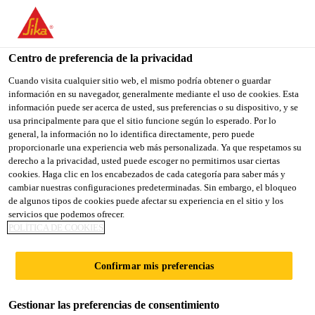
You are accessing "Sika España", it seems you are accessing it
from "Estados Unidos". We have a dedicated website for your
country.
Centro de preferencia de la privacidad
Construcción
Reparar
Grietas
Sika® Injection-304
TO
Cuando visita cualquier sitio web, el mismo podría obtener o guardar
STAY ON THE SIKA
SELECT A
información en su navegador, generalmente mediante el uso de cookies. Esta
SIKA
ESPAÑA WEBSITE
COUNTRY
información puede ser acerca de usted, sus preferencias o su dispositivo, y se
USA
usa principalmente para que el sitio funcione según lo esperado. Por lo
general, la información no lo identifica directamente, pero puede
proporcionarle una experiencia web más personalizada. Ya que respetamos su
Sika® Injection-
Sika España
derecho a la privacidad, usted puede escoger no permitirnos usar ciertas
cookies. Haga clic en los encabezados de cada categoría para saber más y
cambiar nuestras configuraciones predeterminadas. Sin embargo, el bloqueo
304
de algunos tipos de cookies puede afectar su experiencia en el sitio y los
servicios que podemos ofrecer.
POLÍTICA DE COOKIES
Resina de inyección
poliacrílica elástica para sellado estanco
Confirmar mis preferencias
permanente
Gestionar las preferencias de consentimiento
Sika® Injection-304 es una resina de inyección