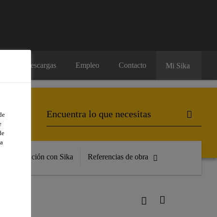
os
Descargas
Empleo
Contacto
Mi Sika
de
e
de
a
Formación con Sika
Referencias de obra