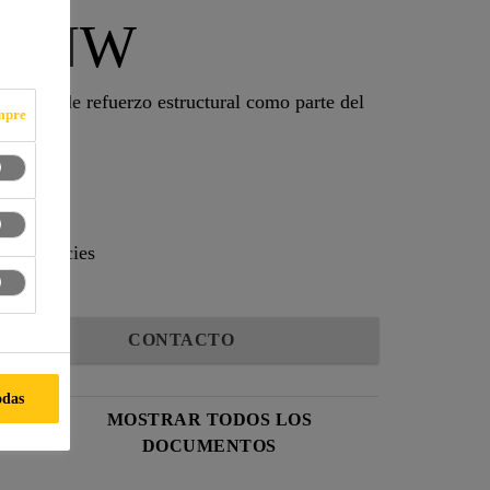
 C NW
aciones de refuerzo estructural como parte del
mpre
s superficies
CONTACTO
odas
MOSTRAR TODOS LOS
DOCUMENTOS