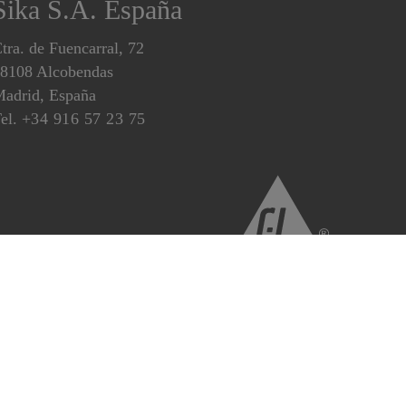
Sika S.A. España
tra. de Fuencarral, 72
8108 Alcobendas
adrid, España
el.
+34 916 57 23 75
es