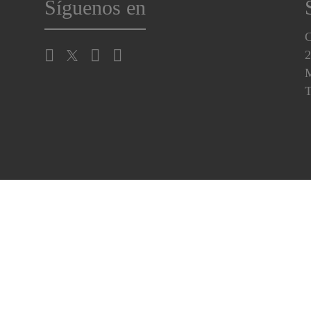
Síguenos en
C
2
M
T
jercite sus Derechos
Garantía
Centro de preferencias de cooki