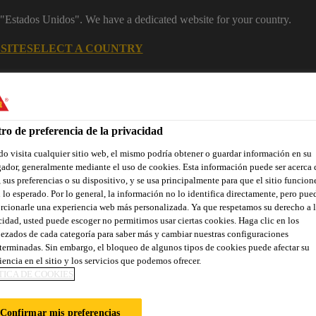
m "Estados Unidos". We have a dedicated website for your country.
SITE
SELECT A COUNTRY
Área Clientes (e-Shop)
Sobre nosotr
ro de preferencia de la privacidad
o visita cualquier sitio web, el mismo podría obtener o guardar información en su
ador, generalmente mediante el uso de cookies. Esta información puede ser acerca 
 sus preferencias o su dispositivo, y se usa principalmente para que el sitio funcion
 lo esperado. Por lo general, la información no lo identifica directamente, pero pue
rcionarle una experiencia web más personalizada. Ya que respetamos su derecho a l
cidad, usted puede escoger no permitirnos usar ciertas cookies. Haga clic en los
Localiza tu tienda
Noticias
Prescripción
Sostenibilidad
ezados de cada categoría para saber más y cambiar nuestras configuraciones
terminadas. Sin embargo, el bloqueo de algunos tipos de cookies puede afectar su
iencia en el sitio y los servicios que podemos ofrecer.
TICA DE COOKIES
Wrap®-300 C NW
Confirmar mis preferencias