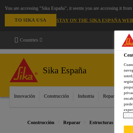
You are accessing "Sika España", it seems you are accessing it fro
TO SIKA USA
STAY ON THE SIKA ESPAÑA WEB
Countries
Cent
Cuand
Sika España
naveg
usted,
según
propo
priva
Innovación
Construcción
Industria
Repara tu casa
encab
prede
exper
POLÍ
Construcción
Reparar
Estructuras
Sika