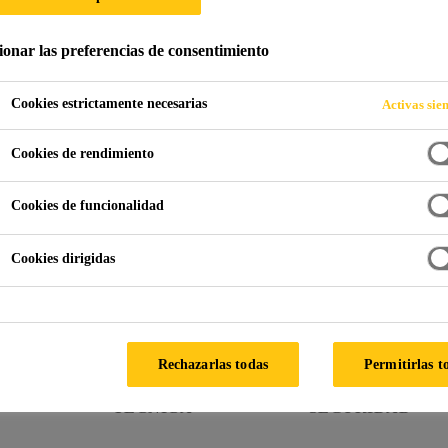
SikaWrap®-300
ionar las preferencias de consentimiento
Tejido a base de fibra de carbono, diseñado para aplic
Cookies estrictamente necesarias
Activas sie
sistema de refuerzo Sika
Cookies de rendimiento
Uso multifuncional para cada clase de refuerzo
Cookies de funcionalidad
Flexibilidad en la adaptación de la geometría de la
Cookies dirigidas
Baja densidad para el peso adicional minimo
LOCALIZA TU TIENDA
Rechazarlas todas
Permitirlas t
FICHA
FICHA DE
TÉCNICA
SEGURIDAD