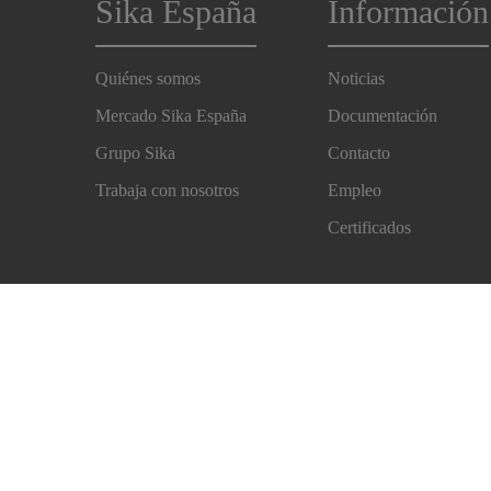
Sika España
Información
Quiénes somos
Noticias
Mercado Sika España
Documentación
Grupo Sika
Contacto
Trabaja con nosotros
Empleo
Certificados
Imprint
Aviso Legal
Protección de Datos Sika
E