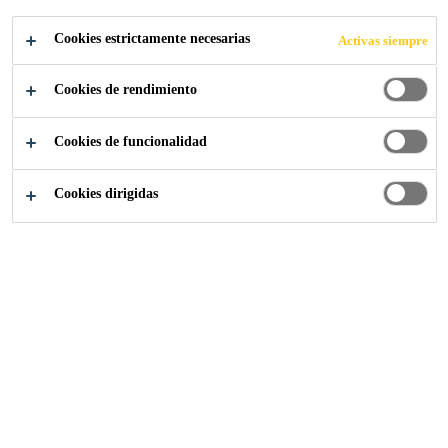
poliuretano rígido con un corto tiempo de reacción
Cookies estrictamente necesarias
Activas siempre
ajustable y una alta resistencia final.
Cookies de rendimiento
®
SikaInject
-210 DE es un sistema modular.
Se puede añadir un acelerante o un agente
Cookies de funcionalidad
tixotrópico, por ejemplo, para aplicaciones de
impermeabilización durante trabajos de
Cookies dirigidas
construcción en aguas frías o en caso de
irrupción inesperada de grandes cantidades
de agua.
Penetra bien en estructuras portadoras de agua.
La resina hidrófoba desplaza el agua de las
grietas.
Espuma rígida sólo en la interfaz agua-resina.