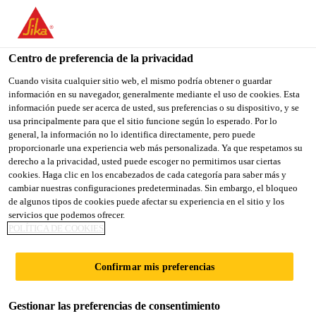
You are accessing "Sika España", it seems you are accessing it
from "Estados Unidos". We have a dedicated website for your
country.
Centro de preferencia de la privacidad
Construcción
...
Sikalastic® Metal Primer
TO
Cuando visita cualquier sitio web, el mismo podría obtener o guardar
STAY ON THE SIKA
SELECT A
información en su navegador, generalmente mediante el uso de cookies. Esta
SIKA
ESPAÑA WEBSITE
COUNTRY
información puede ser acerca de usted, sus preferencias o su dispositivo, y se
USA
usa principalmente para que el sitio funcione según lo esperado. Por lo
general, la información no lo identifica directamente, pero puede
proporcionarle una experiencia web más personalizada. Ya que respetamos su
Sikalastic® Metal
Sika España
derecho a la privacidad, usted puede escoger no permitirnos usar ciertas
cookies. Haga clic en los encabezados de cada categoría para saber más y
cambiar nuestras configuraciones predeterminadas. Sin embargo, el bloqueo
Primer
de algunos tipos de cookies puede afectar su experiencia en el sitio y los
servicios que podemos ofrecer.
POLÍTICA DE COOKIES
Imprimación epoxi bicomponente para
soportes metálicos y bituminosos
Confirmar mis preferencias
Sikalastic® Metal Primer es una imprimación
Gestionar las preferencias de consentimiento
bicomponente anticorrosiva para soportes metálicos