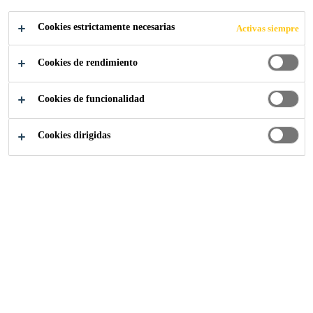
Cookies estrictamente necesarias
Activas siempre
Resistencia a los rayos UV
Se puede soldar la membrana a la base
Cookies de rendimiento
Fácil apliación
Cookies de funcionalidad
LOCALIZA TU TIENDA
Cookies dirigidas
CONTACTO