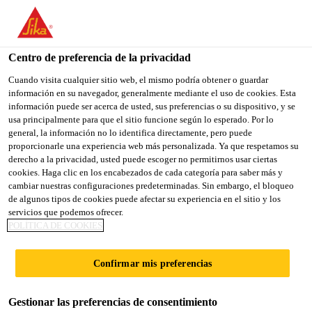
You are accessing "Sika España", it seems you are accessing it
from "Estados Unidos". We have a dedicated website for your
country.
Centro de preferencia de la privacidad
Construcción
...
Sarnafil® T Drain
TO
Cuando visita cualquier sitio web, el mismo podría obtener o guardar
STAY ON THE SIKA
SELECT A
información en su navegador, generalmente mediante el uso de cookies. Esta
SIKA
ESPAÑA WEBSITE
COUNTRY
información puede ser acerca de usted, sus preferencias o su dispositivo, y se
USA
usa principalmente para que el sitio funcione según lo esperado. Por lo
general, la información no lo identifica directamente, pero puede
proporcionarle una experiencia web más personalizada. Ya que respetamos su
Sarnafil® T Drain
Sika España
derecho a la privacidad, usted puede escoger no permitirnos usar ciertas
cookies. Haga clic en los encabezados de cada categoría para saber más y
cambiar nuestras configuraciones predeterminadas. Sin embargo, el bloqueo
Sumidero de FPO moldeado por inyección
de algunos tipos de cookies puede afectar su experiencia en el sitio y los
servicios que podemos ofrecer.
POLÍTICA DE COOKIES
Sarnafil® T Drain es un sumidero de FPO (PP)
prefabricado moldeado por inyección para cubiertas.
Confirmar mis preferencias
El sumidero se usa en cubiertas impermeabilizadas
con membranas Sarnafil® T que se sueldan
Lee más
directamente al sumidero.
Gestionar las preferencias de consentimiento