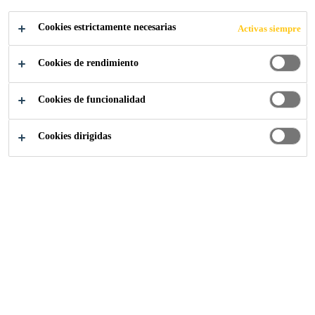
Se evapora rápidamente
Cookies estrictamente necesarias
Activas siempre
Adecuado para los solapes muy sucios de las
membranas Sarnafil® T
Cookies de rendimiento
LOCALIZA TU TIENDA
Cookies de funcionalidad
CONTACTO
Cookies dirigidas