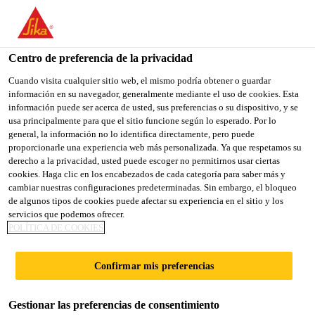
You are accessing "Sika España", it seems you are accessing it
from "Estados Unidos". We have a dedicated website for your
country.
Centro de preferencia de la privacidad
Construcción
...
Sarnafil® T Clean
TO
Cuando visita cualquier sitio web, el mismo podría obtener o guardar
STAY ON THE SIKA
SELECT A
información en su navegador, generalmente mediante el uso de cookies. Esta
SIKA
ESPAÑA WEBSITE
COUNTRY
información puede ser acerca de usted, sus preferencias o su dispositivo, y se
USA
usa principalmente para que el sitio funcione según lo esperado. Por lo
general, la información no lo identifica directamente, pero puede
proporcionarle una experiencia web más personalizada. Ya que respetamos su
Sarnafil® T Clean
Sika España
derecho a la privacidad, usted puede escoger no permitirnos usar ciertas
cookies. Haga clic en los encabezados de cada categoría para saber más y
cambiar nuestras configuraciones predeterminadas. Sin embargo, el bloqueo
Limpiador para membranas Sarnafil® T
de algunos tipos de cookies puede afectar su experiencia en el sitio y los
servicios que podemos ofrecer.
muy sucias
POLÍTICA DE COOKIES
Mezcla de disolventes orgánicos
Confirmar mis preferencias
Disuleve la suciedad superficial
Gestionar las preferencias de consentimiento