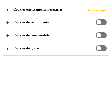
Cookies estrictamente necesarias
Activas siempre
Cookies de rendimiento
Construcción
...
Aislamiento térmico
Cookies de funcionalidad
Cookies dirigidas
El aislamiento térmico es uno de los
componentes más importantes del
sistema en una cubierta, creando un
ambiente confortable dentro del
edificio al protegerlo del calor y el
frío, al tiempo que ayuda a reducir
los costes de energía de calefacción
y refrigeración. La importancia del