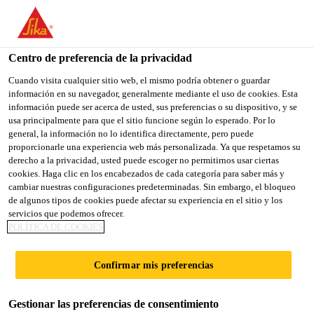
You are accessing "Sika España", it seems you are accessing it
from "Estados Unidos". We have a dedicated website for your
country.
Centro de preferencia de la privacidad
TO
Cuando visita cualquier sitio web, el mismo podría obtener o guardar
STAY ON THE SIKA
SELECT A
información en su navegador, generalmente mediante el uso de cookies. Esta
SIKA
ESPAÑA WEBSITE
COUNTRY
información puede ser acerca de usted, sus preferencias o su dispositivo, y se
USA
usa principalmente para que el sitio funcione según lo esperado. Por lo
general, la información no lo identifica directamente, pero puede
proporcionarle una experiencia web más personalizada. Ya que respetamos su
Sika España
derecho a la privacidad, usted puede escoger no permitirnos usar ciertas
cookies. Haga clic en los encabezados de cada categoría para saber más y
cambiar nuestras configuraciones predeterminadas. Sin embargo, el bloqueo
de algunos tipos de cookies puede afectar su experiencia en el sitio y los
servicios que podemos ofrecer.
POLÍTICA DE COOKIES
AISLAMIENTO
Confirmar mis preferencias
TÉRMICO
Gestionar las preferencias de consentimiento