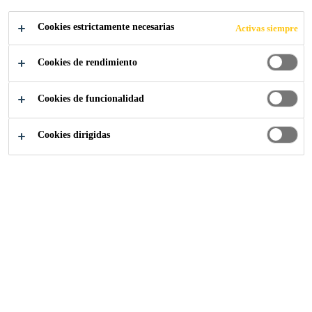
S PARA
Cookies estrictamente necesarias
Activas siempre
CUBIERTAS
Cookies de rendimiento
Cookies de funcionalidad
Cookies dirigidas
Construcción
...
Accesorios y herramientas para cubiert
Los accesorios de cubierta son los
componentes importantes para
terminar un sistema de
cubierta. Una gama completa y