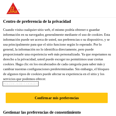
You are accessing "Sika España", it seems you are accessing it
from "Estados Unidos". We have a dedicated website for your
country.
Centro de preferencia de la privacidad
TO
Cuando visita cualquier sitio web, el mismo podría obtener o guardar
STAY ON THE SIKA
SELECT A
información en su navegador, generalmente mediante el uso de cookies. Esta
SIKA
ESPAÑA WEBSITE
COUNTRY
información puede ser acerca de usted, sus preferencias o su dispositivo, y se
USA
usa principalmente para que el sitio funcione según lo esperado. Por lo
general, la información no lo identifica directamente, pero puede
proporcionarle una experiencia web más personalizada. Ya que respetamos su
Sika España
derecho a la privacidad, usted puede escoger no permitirnos usar ciertas
cookies. Haga clic en los encabezados de cada categoría para saber más y
cambiar nuestras configuraciones predeterminadas. Sin embargo, el bloqueo
de algunos tipos de cookies puede afectar su experiencia en el sitio y los
servicios que podemos ofrecer.
POLÍTICA DE COOKIES
ACCESORIOS Y
Confirmar mis preferencias
HERRAMIENTA
Gestionar las preferencias de consentimiento