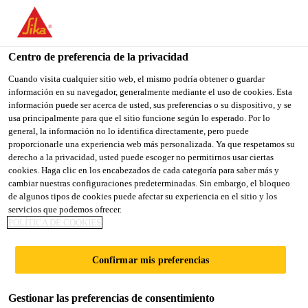
You are accessing "Sika España", it seems you are accessing it
from "Estados Unidos". We have a dedicated website for your
country.
Centro de preferencia de la privacidad
Construcción
...
SikaProof® P-1200
TO
Cuando visita cualquier sitio web, el mismo podría obtener o guardar
STAY ON THE SIKA
SELECT A
información en su navegador, generalmente mediante el uso de cookies. Esta
SIKA
ESPAÑA WEBSITE
COUNTRY
información puede ser acerca de usted, sus preferencias o su dispositivo, y se
USA
usa principalmente para que el sitio funcione según lo esperado. Por lo
general, la información no lo identifica directamente, pero puede
proporcionarle una experiencia web más personalizada. Ya que respetamos su
SikaProof® P-
Sika España
derecho a la privacidad, usted puede escoger no permitirnos usar ciertas
cookies. Haga clic en los encabezados de cada categoría para saber más y
cambiar nuestras configuraciones predeterminadas. Sin embargo, el bloqueo
1200
de algunos tipos de cookies puede afectar su experiencia en el sitio y los
servicios que podemos ofrecer.
POLÍTICA DE COOKIES
Membrana de FPO para
impermeabilización enterrada post-
Confirmar mis preferencias
aplicada totalmente adherida
Gestionar las preferencias de consentimiento
SikaProof® P-1200 es una membrana de poliolefinas