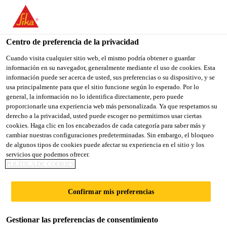
You are accessing "Sika España", it seems you are accessing it
from "Estados Unidos". We have a dedicated website for your
country.
Centro de preferencia de la privacidad
Construcción
...
Sikadur-Combiflex® SG System
TO
Cuando visita cualquier sitio web, el mismo podría obtener o guardar
STAY ON THE SIKA
SELECT A
información en su navegador, generalmente mediante el uso de cookies. Esta
SIKA
ESPAÑA WEBSITE
COUNTRY
información puede ser acerca de usted, sus preferencias o su dispositivo, y se
USA
usa principalmente para que el sitio funcione según lo esperado. Por lo
general, la información no lo identifica directamente, pero puede
proporcionarle una experiencia web más personalizada. Ya que respetamos su
Sikadur-
Sika España
derecho a la privacidad, usted puede escoger no permitirnos usar ciertas
cookies. Haga clic en los encabezados de cada categoría para saber más y
cambiar nuestras configuraciones predeterminadas. Sin embargo, el bloqueo
Combiflex® SG
de algunos tipos de cookies puede afectar su experiencia en el sitio y los
servicios que podemos ofrecer.
System
POLÍTICA DE COOKIES
Confirmar mis preferencias
Sistema de sellado de juntas y fisuras de
alto rendimiento
Gestionar las preferencias de consentimiento