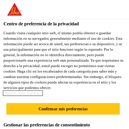
You are accessing "Sika España", it seems you are accessing it
from "Estados Unidos". We have a dedicated website for your
country.
Centro de preferencia de la privacidad
Construcción
...
Sikagard®-545 WE Elastofill
TO
Cuando visita cualquier sitio web, el mismo podría obtener o guardar
STAY ON THE SIKA
SELECT A
información en su navegador, generalmente mediante el uso de cookies. Esta
SIKA
ESPAÑA WEBSITE
COUNTRY
información puede ser acerca de usted, sus preferencias o su dispositivo, y se
USA
usa principalmente para que el sitio funcione según lo esperado. Por lo
general, la información no lo identifica directamente, pero puede
proporcionarle una experiencia web más personalizada. Ya que respetamos su
Sikagard®-545
Sika España
derecho a la privacidad, usted puede escoger no permitirnos usar ciertas
cookies. Haga clic en los encabezados de cada categoría para saber más y
cambiar nuestras configuraciones predeterminadas. Sin embargo, el bloqueo
WE Elastofill
de algunos tipos de cookies puede afectar su experiencia en el sitio y los
servicios que podemos ofrecer.
POLÍTICA DE COOKIES
Revestimiento elástico para regularización
y tapaporos de superfcies de hormigón y
Confirmar mis preferencias
mortero
Gestionar las preferencias de consentimiento
Revestimiento elástico para regularización y