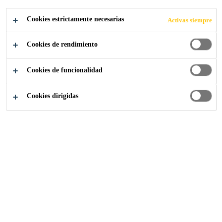
Lee más
Cookies estrictamente necesarias
Activas siempre
Fácil de mezclar y aplicar.
Cookies de rendimiento
Muy buena adherencia sobre la mayoría de los
materiales de construcción.
Cookies de funcionalidad
Adhesivo de alta resistencia.
Cookies dirigidas
LOCALIZA TU TIENDA
CONTACTO