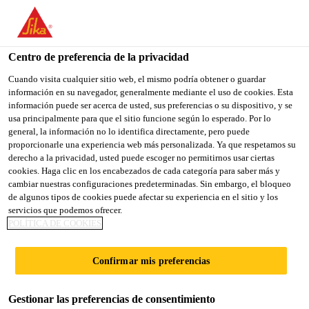
You are accessing "Sika España", it seems you are accessing it
from "Estados Unidos". We have a dedicated website for your
country.
Centro de preferencia de la privacidad
Construcción
...
Sikadur®-32 EF
TO
Cuando visita cualquier sitio web, el mismo podría obtener o guardar
STAY ON THE SIKA
SELECT A
información en su navegador, generalmente mediante el uso de cookies. Esta
SIKA
ESPAÑA WEBSITE
COUNTRY
información puede ser acerca de usted, sus preferencias o su dispositivo, y se
USA
usa principalmente para que el sitio funcione según lo esperado. Por lo
general, la información no lo identifica directamente, pero puede
proporcionarle una experiencia web más personalizada. Ya que respetamos su
Sikadur®-32 EF
Sika España
derecho a la privacidad, usted puede escoger no permitirnos usar ciertas
cookies. Haga clic en los encabezados de cada categoría para saber más y
cambiar nuestras configuraciones predeterminadas. Sin embargo, el bloqueo
Adhesivo estructural a base de resinas
de algunos tipos de cookies puede afectar su experiencia en el sitio y los
servicios que podemos ofrecer.
epoxi, de dos componentes
POLÍTICA DE COOKIES
Adhesivo estructural de dos componentes, tolerante a
Confirmar mis preferencias
la humedad, a base de una combinación de resinas
epoxi y cargas especiales, diseñado para usar a
Gestionar las preferencias de consentimiento
temperaturas entre + 10º C y + 30º C