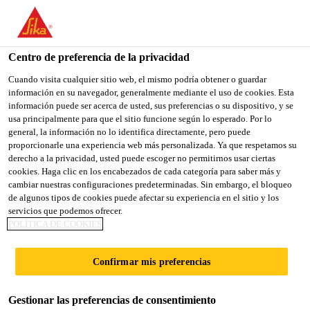
You are accessing "Sika España", it seems you are accessing it
from "Estados Unidos". We have a dedicated website for your
country.
Centro de preferencia de la privacidad
Construcción
...
SikaRapid®-1
TO
Cuando visita cualquier sitio web, el mismo podría obtener o guardar
STAY ON THE SIKA
SELECT A
información en su navegador, generalmente mediante el uso de cookies. Esta
SIKA
ESPAÑA WEBSITE
COUNTRY
información puede ser acerca de usted, sus preferencias o su dispositivo, y se
USA
usa principalmente para que el sitio funcione según lo esperado. Por lo
general, la información no lo identifica directamente, pero puede
proporcionarle una experiencia web más personalizada. Ya que respetamos su
SikaRapid®-1
Sika España
derecho a la privacidad, usted puede escoger no permitirnos usar ciertas
cookies. Haga clic en los encabezados de cada categoría para saber más y
cambiar nuestras configuraciones predeterminadas. Sin embargo, el bloqueo
Acelerante de endurecimiento
de algunos tipos de cookies puede afectar su experiencia en el sitio y los
servicios que podemos ofrecer.
POLÍTICA DE COOKIES
SikaRapid®-1 es un acelerante de endurecimiento
líquido para hormigones y morteros. Reúne los
Confirmar mis preferencias
requisitos como acelerante de endurecimiento de
acuerdo a EN 934-2. SikaRapid®-1 promueve el
Lee más
desarrollo de resistencias tempranas sin influir
Gestionar las preferencias de consentimiento