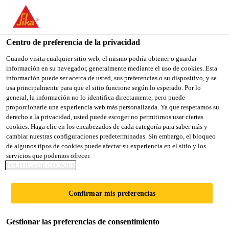
You are accessing "Sika España", it seems you are accessing it
from "Estados Unidos". We have a dedicated website for your
country.
Centro de preferencia de la privacidad
Construcción
...
Coteterm Base Profile
TO
Cuando visita cualquier sitio web, el mismo podría obtener o guardar
STAY ON THE SIKA
SELECT A
información en su navegador, generalmente mediante el uso de cookies. Esta
SIKA
ESPAÑA WEBSITE
COUNTRY
información puede ser acerca de usted, sus preferencias o su dispositivo, y se
USA
usa principalmente para que el sitio funcione según lo esperado. Por lo
general, la información no lo identifica directamente, pero puede
proporcionarle una experiencia web más personalizada. Ya que respetamos su
Coteterm Perfil
Sika España
derecho a la privacidad, usted puede escoger no permitirnos usar ciertas
cookies. Haga clic en los encabezados de cada categoría para saber más y
cambiar nuestras configuraciones predeterminadas. Sin embargo, el bloqueo
Arranque
de algunos tipos de cookies puede afectar su experiencia en el sitio y los
servicios que podemos ofrecer.
POLÍTICA DE COOKIES
(former C.PERFIL ARRANQUE PH
E-120-220)
Confirmar mis preferencias
Perfil de arranque extensible de PVC especial para
Sistemas Coteterm en obras tipo PASSIVHAUS.
Gestionar las preferencias de consentimiento