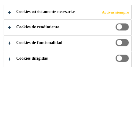
Cookies estrictamente necesarias
Activas siempre
Construcción
...
Fijaciones mecánicas
Cookies de rendimiento
Cookies de funcionalidad
Cookies dirigidas
Sika España
Quiénes somos
Mercado Sika España
Grupo Sika
Trabaja con nosotros