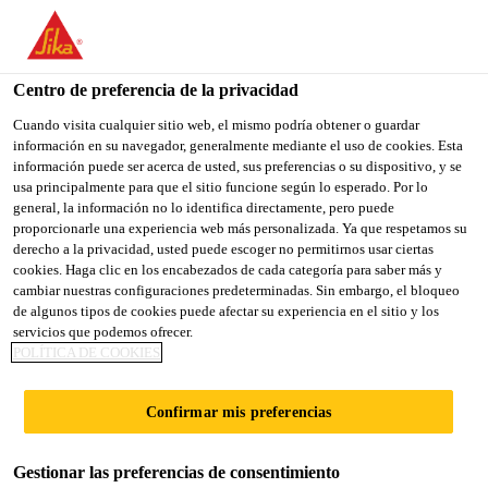
You are accessing "Sika España", it seems you are accessing it
from "Estados Unidos". We have a dedicated website for your
country.
Centro de preferencia de la privacidad
TO
Cuando visita cualquier sitio web, el mismo podría obtener o guardar
STAY ON THE SIKA
SELECT A
información en su navegador, generalmente mediante el uso de cookies. Esta
SIKA
ESPAÑA WEBSITE
COUNTRY
información puede ser acerca de usted, sus preferencias o su dispositivo, y se
USA
usa principalmente para que el sitio funcione según lo esperado. Por lo
general, la información no lo identifica directamente, pero puede
proporcionarle una experiencia web más personalizada. Ya que respetamos su
Sika España
derecho a la privacidad, usted puede escoger no permitirnos usar ciertas
cookies. Haga clic en los encabezados de cada categoría para saber más y
cambiar nuestras configuraciones predeterminadas. Sin embargo, el bloqueo
de algunos tipos de cookies puede afectar su experiencia en el sitio y los
servicios que podemos ofrecer.
FIJACIONES
POLÍTICA DE COOKIES
MECÁNICAS
Confirmar mis preferencias
Gestionar las preferencias de consentimiento