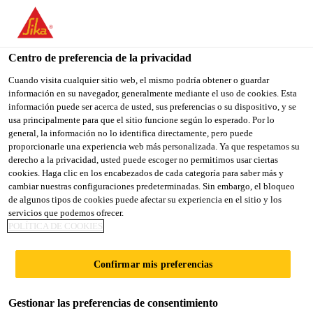
You are accessing "Sika España", it seems you are accessing it
from "Estados Unidos". We have a dedicated website for your
country.
Centro de preferencia de la privacidad
TO
Cuando visita cualquier sitio web, el mismo podría obtener o guardar
STAY ON THE SIKA
SELECT A
información en su navegador, generalmente mediante el uso de cookies. Esta
SIKA
ESPAÑA WEBSITE
COUNTRY
información puede ser acerca de usted, sus preferencias o su dispositivo, y se
USA
usa principalmente para que el sitio funcione según lo esperado. Por lo
general, la información no lo identifica directamente, pero puede
proporcionarle una experiencia web más personalizada. Ya que respetamos su
Sika España
derecho a la privacidad, usted puede escoger no permitirnos usar ciertas
cookies. Haga clic en los encabezados de cada categoría para saber más y
cambiar nuestras configuraciones predeterminadas. Sin embargo, el bloqueo
de algunos tipos de cookies puede afectar su experiencia en el sitio y los
servicios que podemos ofrecer.
ACABADOS
POLÍTICA DE COOKIES
DECORATIVOS
Confirmar mis preferencias
ORGÁNICOS
Gestionar las preferencias de consentimiento