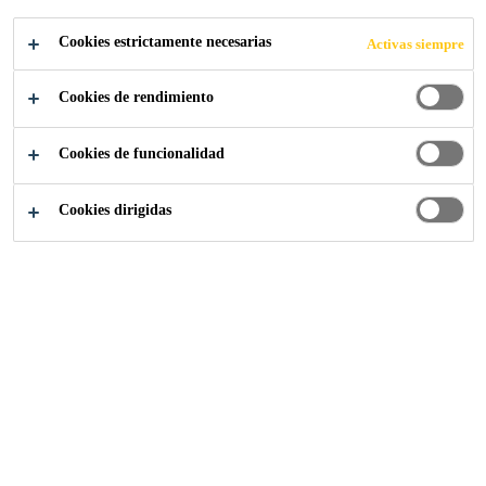
Cookies estrictamente necesarias
Activas siempre
Cookies de rendimiento
Construcción
...
Acabados decorativos orgánicos
Cookies de funcionalidad
Cookies dirigidas
SikaColor®-671 W
Pintura de protección de estructuras de hormigón y decorativa
para fachadas con terminación lisa en color
Coteterm Antifisuras Liso