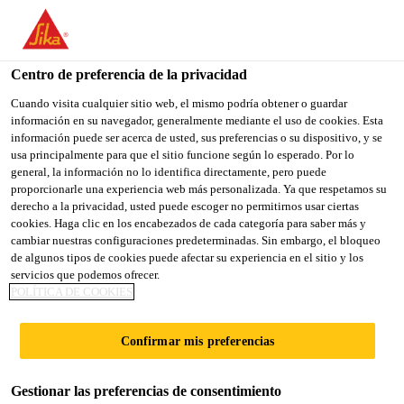
You are accessing "Sika España", it seems you are accessing it
from "Estados Unidos". We have a dedicated website for your
country.
Centro de preferencia de la privacidad
Construcción
...
COTEGRAN RPB
TO
Cuando visita cualquier sitio web, el mismo podría obtener o guardar
STAY ON THE SIKA
SELECT A
información en su navegador, generalmente mediante el uso de cookies. Esta
SIKA
ESPAÑA WEBSITE
COUNTRY
información puede ser acerca de usted, sus preferencias o su dispositivo, y se
USA
usa principalmente para que el sitio funcione según lo esperado. Por lo
general, la información no lo identifica directamente, pero puede
proporcionarle una experiencia web más personalizada. Ya que respetamos su
COTEGRAN RPB
Sika España
derecho a la privacidad, usted puede escoger no permitirnos usar ciertas
cookies. Haga clic en los encabezados de cada categoría para saber más y
cambiar nuestras configuraciones predeterminadas. Sin embargo, el bloqueo
(former Cotegran RPB)
de algunos tipos de cookies puede afectar su experiencia en el sitio y los
servicios que podemos ofrecer.
Mortero monocapa para decoración e
POLÍTICA DE COOKIES
impermeabilización de fachadas. Acabado
Confirmar mis preferencias
con árido proyectado
COTEGRAN RPB es un mortero monocapa para el
Gestionar las preferencias de consentimiento