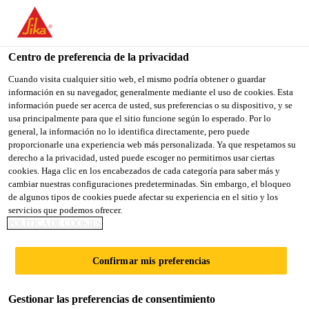
You are accessing "Sika España", it seems you are accessing it
from "Estados Unidos". We have a dedicated website for your
country.
Centro de preferencia de la privacidad
Construcción
...
Sikaflex®-403 Tank & Silo
TO
Cuando visita cualquier sitio web, el mismo podría obtener o guardar
STAY ON THE SIKA
SELECT A
información en su navegador, generalmente mediante el uso de cookies. Esta
SIKA
ESPAÑA WEBSITE
COUNTRY
información puede ser acerca de usted, sus preferencias o su dispositivo, y se
USA
usa principalmente para que el sitio funcione según lo esperado. Por lo
general, la información no lo identifica directamente, pero puede
proporcionarle una experiencia web más personalizada. Ya que respetamos su
Sikaflex®-403
Sika España
derecho a la privacidad, usted puede escoger no permitirnos usar ciertas
cookies. Haga clic en los encabezados de cada categoría para saber más y
cambiar nuestras configuraciones predeterminadas. Sin embargo, el bloqueo
Tank & Silo
de algunos tipos de cookies puede afectar su experiencia en el sitio y los
servicios que podemos ofrecer.
POLÍTICA DE COOKIES
Producto de sellado elástico basado en
poliuretano, para tanques y silos
Confirmar mis preferencias
Sikaflex®-403 Tank & Silo es un sellador elástico,
Gestionar las preferencias de consentimiento
monocomponente, que cura por humedad. Está