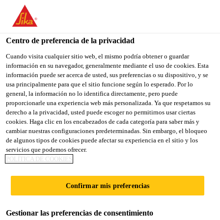
You are accessing "Sika España", it seems you are accessing it
from "Estados Unidos". We have a dedicated website for your
country.
Centro de preferencia de la privacidad
Construcción
...
Sikaflex®-11 FC Purform®
TO
Cuando visita cualquier sitio web, el mismo podría obtener o guardar
STAY ON THE SIKA
SELECT A
información en su navegador, generalmente mediante el uso de cookies. Esta
SIKA
ESPAÑA WEBSITE
COUNTRY
información puede ser acerca de usted, sus preferencias o su dispositivo, y se
USA
usa principalmente para que el sitio funcione según lo esperado. Por lo
general, la información no lo identifica directamente, pero puede
proporcionarle una experiencia web más personalizada. Ya que respetamos su
Sikaflex®-11 FC
Sika España
derecho a la privacidad, usted puede escoger no permitirnos usar ciertas
cookies. Haga clic en los encabezados de cada categoría para saber más y
cambiar nuestras configuraciones predeterminadas. Sin embargo, el bloqueo
Purform®
de algunos tipos de cookies puede afectar su experiencia en el sitio y los
servicios que podemos ofrecer.
POLÍTICA DE COOKIES
Adhesivo multiusos y sellador de juntas
elástico
Confirmar mis preferencias
Sikaflex®-11 FC Purform® es un adhesivo y
Gestionar las preferencias de consentimiento
sellador elástico y monocomponente de curado por