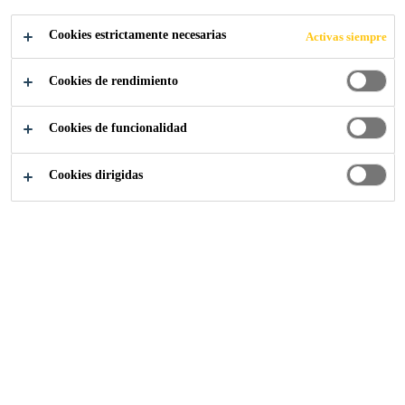
Lee más
Cookies estrictamente necesarias
Activas siempre
Muy fácil de aplicar
Cookies de rendimiento
Puede ser aplicado a bajas temperaturas.
Buena adhesion a la mayoria de los materiales de
Cookies de funcionalidad
construcción.
Cookies dirigidas
LOCALIZA TU TIENDA
CONTACTO