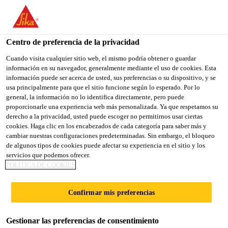
You are accessing "Sika España", it seems you are accessing it
from "Estados Unidos". We have a dedicated website for your
country.
Centro de preferencia de la privacidad
Construcción
...
Sika® MultiSeal
TO
Cuando visita cualquier sitio web, el mismo podría obtener o guardar
STAY ON THE SIKA
SELECT A
información en su navegador, generalmente mediante el uso de cookies. Esta
SIKA
ESPAÑA WEBSITE
COUNTRY
información puede ser acerca de usted, sus preferencias o su dispositivo, y se
USA
usa principalmente para que el sitio funcione según lo esperado. Por lo
general, la información no lo identifica directamente, pero puede
proporcionarle una experiencia web más personalizada. Ya que respetamos su
Sika® MultiSeal
Sika España
derecho a la privacidad, usted puede escoger no permitirnos usar ciertas
cookies. Haga clic en los encabezados de cada categoría para saber más y
cambiar nuestras configuraciones predeterminadas. Sin embargo, el bloqueo
Banda bituminosa autoadhesiva para
de algunos tipos de cookies puede afectar su experiencia en el sitio y los
servicios que podemos ofrecer.
sellado de juntas entre materiales
POLÍTICA DE COOKIES
Sika® MultiSeal es una banda bituminosa
Confirmar mis preferencias
autoadhesiva laminada, reforzada en la cara superior
con un film de poliester con acabado metálico
Gestionar las preferencias de consentimiento
en aluminio o cobre