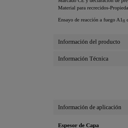
Marcado CE y declaración de pre
Material para recrecidos-Propieda
Ensayo de reacción a fuego A1
d
fl
Información del producto
Información Técnica
Información de aplicación
Espesor de Capa