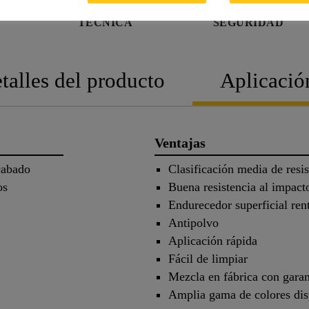
FICHA
FICHA DE
TÉCNICA
SEGURIDAD
talles del producto
Aplicació
Ventajas
cabado
Clasificación media de resis
os
Buena resistencia al impact
Endurecedor superficial ren
Antipolvo
Aplicación rápida
Fácil de limpiar
Mezcla en fábrica con garan
Amplia gama de colores dis