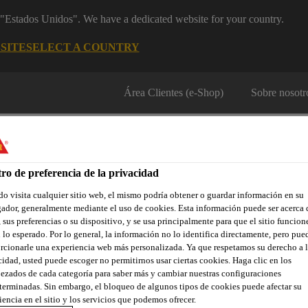
m "Estados Unidos". We have a dedicated website for your country.
SITE
SELECT A COUNTRY
Área Clientes (e-Shop)
Sobre nosotr
ro de preferencia de la privacidad
o visita cualquier sitio web, el mismo podría obtener o guardar información en su
ador, generalmente mediante el uso de cookies. Esta información puede ser acerca 
 sus preferencias o su dispositivo, y se usa principalmente para que el sitio funcion
Localiza tu tienda
Noticias
Prescripción
Sostenibilidad
 lo esperado. Por lo general, la información no lo identifica directamente, pero pue
rcionarle una experiencia web más personalizada. Ya que respetamos su derecho a l
cidad, usted puede escoger no permitirnos usar ciertas cookies. Haga clic en los
ezados de cada categoría para saber más y cambiar nuestras configuraciones
mentos para garaje
Productos
Sikafloor®-3 QuartzTop
terminadas. Sin embargo, el bloqueo de algunos tipos de cookies puede afectar su
iencia en el sitio y los servicios que podemos ofrecer.