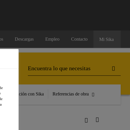
os
Descargas
Empleo
Contacto
Mi Sika
de
e
Formación con Sika
Referencias de obra
de
a