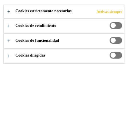
Cookies estrictamente necesarias
Activas siempre
Cookies de rendimiento
Construcción
...
Pavimentos de hormigón
Cookies de funcionalidad
Cookies dirigidas
Los pavimentos de hormigón se
utilizan como losa base para la
mayoría de los acabados de pisos
comerciales e industriales. Se
caracterizan por su alta calidad,
durabilidad y versatilidad en
relación con el costo. Dado que los
pavimentos de hormigón pueden