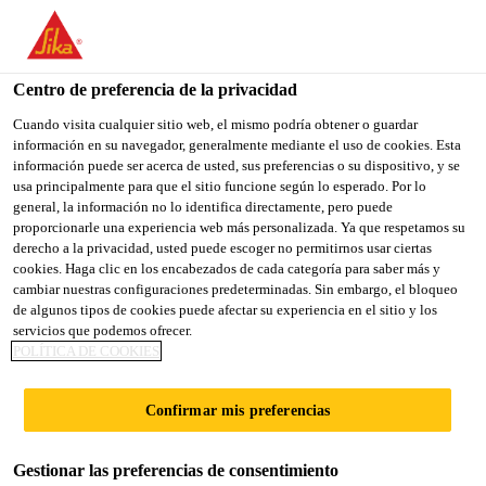
You are accessing "Sika España", it seems you are accessing it
from "Estados Unidos". We have a dedicated website for your
country.
Centro de preferencia de la privacidad
TO
Cuando visita cualquier sitio web, el mismo podría obtener o guardar
STAY ON THE SIKA
SELECT A
información en su navegador, generalmente mediante el uso de cookies. Esta
SIKA
ESPAÑA WEBSITE
COUNTRY
información puede ser acerca de usted, sus preferencias o su dispositivo, y se
USA
usa principalmente para que el sitio funcione según lo esperado. Por lo
general, la información no lo identifica directamente, pero puede
proporcionarle una experiencia web más personalizada. Ya que respetamos su
Sika España
derecho a la privacidad, usted puede escoger no permitirnos usar ciertas
cookies. Haga clic en los encabezados de cada categoría para saber más y
cambiar nuestras configuraciones predeterminadas. Sin embargo, el bloqueo
de algunos tipos de cookies puede afectar su experiencia en el sitio y los
servicios que podemos ofrecer.
POLÍTICA DE COOKIES
PAVIMENTOS
Confirmar mis preferencias
DE HORMIGÓN
Gestionar las preferencias de consentimiento