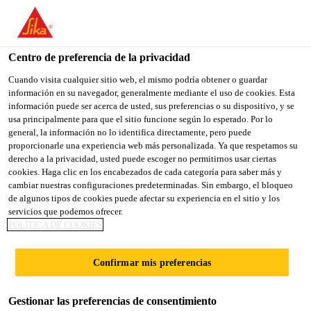
You are accessing "Sika España", it seems you are accessing it
from "Estados Unidos". We have a dedicated website for your
country.
Centro de preferencia de la privacidad
Construcción
...
SikaCeram®-880 Easy Epoxy
TO
Cuando visita cualquier sitio web, el mismo podría obtener o guardar
STAY ON THE SIKA
SELECT A
información en su navegador, generalmente mediante el uso de cookies. Esta
SIKA
ESPAÑA WEBSITE
COUNTRY
información puede ser acerca de usted, sus preferencias o su dispositivo, y se
USA
usa principalmente para que el sitio funcione según lo esperado. Por lo
general, la información no lo identifica directamente, pero puede
proporcionarle una experiencia web más personalizada. Ya que respetamos su
SikaCeram®-880
Sika España
derecho a la privacidad, usted puede escoger no permitirnos usar ciertas
cookies. Haga clic en los encabezados de cada categoría para saber más y
cambiar nuestras configuraciones predeterminadas. Sin embargo, el bloqueo
Easy Epoxy
de algunos tipos de cookies puede afectar su experiencia en el sitio y los
servicios que podemos ofrecer.
POLÍTICA DE COOKIES
Mortero epoxi para juntas y pegado de
cerámica
Confirmar mis preferencias
SikaCeram®-880 Easy Epoxy es un producto
Gestionar las preferencias de consentimiento
bicomponente, de fácil aplicación, que actúa como