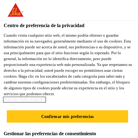
You are accessing "Sika España", it seems you are accessing it
from "Estados Unidos". We have a dedicated website for your
country.
Centro de preferencia de la privacidad
Construcción
...
SikaCeram® Sealing Fix
TO
Cuando visita cualquier sitio web, el mismo podría obtener o guardar
STAY ON THE SIKA
SELECT A
información en su navegador, generalmente mediante el uso de cookies. Esta
SIKA
ESPAÑA WEBSITE
COUNTRY
información puede ser acerca de usted, sus preferencias o su dispositivo, y se
USA
usa principalmente para que el sitio funcione según lo esperado. Por lo
general, la información no lo identifica directamente, pero puede
proporcionarle una experiencia web más personalizada. Ya que respetamos su
SikaCeram®
Sika España
derecho a la privacidad, usted puede escoger no permitirnos usar ciertas
cookies. Haga clic en los encabezados de cada categoría para saber más y
cambiar nuestras configuraciones predeterminadas. Sin embargo, el bloqueo
Sealing Fix
de algunos tipos de cookies puede afectar su experiencia en el sitio y los
servicios que podemos ofrecer.
POLÍTICA DE COOKIES
Adhesivo impermeable para la unión de
SikaCeram® Sealing Membrane A
Confirmar mis preferencias
y SikaCeram® Sealing Membrane W
Gestionar las preferencias de consentimiento
SikaCeram® Sealing Fix es un adhesivo