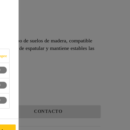
era
todo tipo de suelos de madera, compatible
es fácil de espatular y mantiene estables las
mpre
CONTACTO