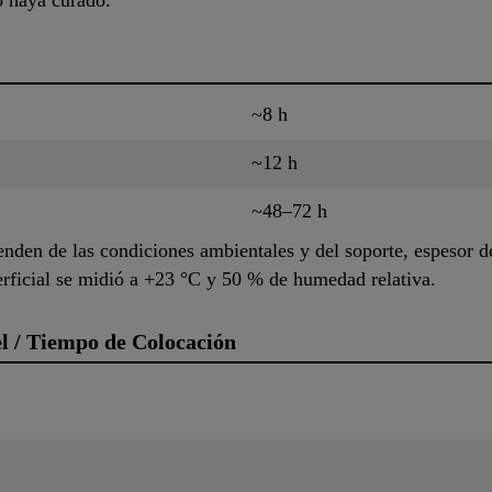
o haya curado.
~8 h
~12 h
~48–72 h
nden de las condiciones ambientales y del soporte, espesor de
rficial se midió a +23 °C y 50 % de humedad relativa.
l / Tiempo de Colocación