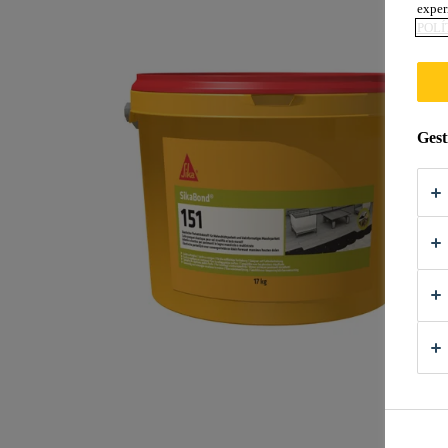
exper
POLÍ
Gest