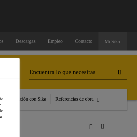
os
Descargas
Empleo
Contacto
Mi Sika
Formación con Sika
Referencias de obra
de
e
de
a