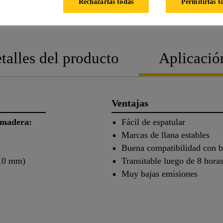
Rechazarlas todas
Permitirlas t
FICHA
FICHA DE
TÉCNICA
SEGURIDAD
talles del producto
Aplicació
Ventajas
e madera:
Fácil de espatular
Marcas de llana estables
Buena compatibilidad con b
 10 mm)
Transitable luego de 8 hora
Muy bajas emisiones