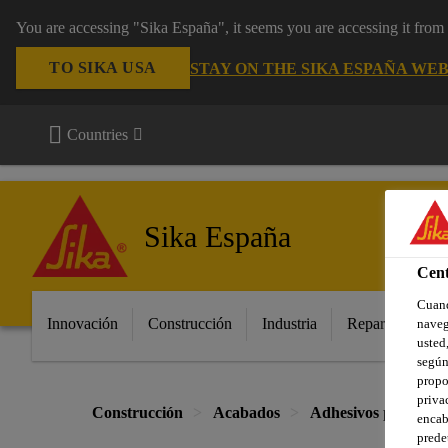
You are accessing "Sika España", it seems you are accessing it fro
TO SIKA USA
STAY ON THE SIKA ESPAÑA WEB
Countries
Sika España
Cent
Cuand
Innovación
Construcción
Industria
Repara tu casa
naveg
usted,
según
propo
priva
Construcción
Acabados
Adhesivos para cons
encab
prede