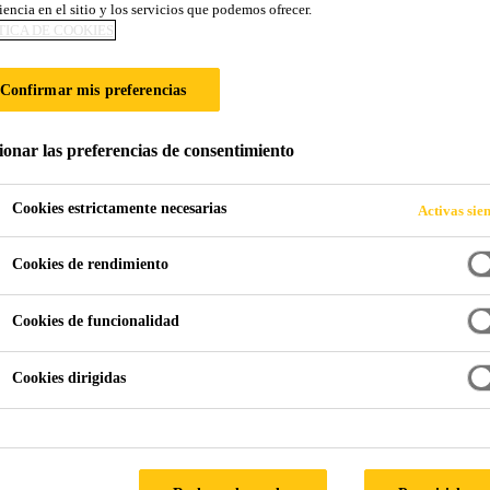
iencia en el sitio y los servicios que podemos ofrecer.
SikaBond®-151
TICA DE COOKIES
Confirmar mis preferencias
Adhesivo elástico para pavimentos de mad
ionar las preferencias de consentimiento
SikaBond®-151 es un adhesivo monocomponente para 
con los pavimentos más comunes. El adhesivo elástico 
marcas de la llana.
Cookies estrictamente necesarias
Activas sie
Cookies de rendimiento
Fácil de espatular
Cookies de funcionalidad
Marcas de llana estables
Buena compatibilidad con barnices
Cookies dirigidas
LOCALIZA TU TIENDA