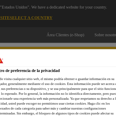
m "Estados Unidos". We have a dedicated website for your country.
SITE
SELECT A COUNTRY
Área Clientes (e-Shop)
Sobre nosotr
ro de preferencia de la privacidad
o visita cualquier sitio web, el mismo podría obtener o guardar información en su
Localiza tu tienda
Noticias
Prescripción
Sostenibilidad
ador, generalmente mediante el uso de cookies. Esta información puede ser acerca 
 sus preferencias o su dispositivo, y se usa principalmente para que el sitio funcion
 lo esperado. Por lo general, la información no lo identifica directamente, pero pue
rcionarle una experiencia web más personalizada. Ya que respetamos su derecho a l
cidad, usted puede escoger no permitirnos usar ciertas cookies. Haga clic en los
trucción
Pegado elástico
SikaBond®-151
ezados de cada categoría para saber más y cambiar nuestras configuraciones
terminadas. Sin embargo, el bloqueo de algunos tipos de cookies puede afectar su